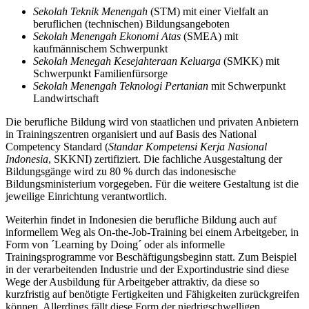
Sekolah Teknik Menengah
(STM) mit einer Vielfalt an
beruflichen (technischen) Bildungsangeboten
Sekolah Menengah Ekonomi Atas
(SMEA) mit
kaufmännischem Schwerpunkt
Sekolah Menegah Kesejahteraan Keluarga
(SMKK) mit
Schwerpunkt Familienfürsorge
Sekolah Menengah Teknologi Pertanian
mit Schwerpunkt
Landwirtschaft
Die berufliche Bildung wird von staatlichen und privaten Anbietern
in Trainingszentren organisiert und auf Basis des National
Competency Standard (
Standar Kompetensi Kerja Nasional
Indonesia
, SKKNI) zertifiziert. Die fachliche Ausgestaltung der
Bildungsgänge wird zu 80 % durch das indonesische
Bildungsministerium vorgegeben. Für die weitere Gestaltung ist die
jeweilige Einrichtung verantwortlich.
Weiterhin findet in Indonesien die berufliche Bildung auch auf
informellem Weg als On-the-Job-Training bei einem Arbeitgeber, in
Form von ´Learning by Doing´ oder als informelle
Trainingsprogramme vor Beschäftigungsbeginn statt. Zum Beispiel
in der verarbeitenden Industrie und der Exportindustrie sind diese
Wege der Ausbildung für Arbeitgeber attraktiv, da diese so
kurzfristig auf benötigte Fertigkeiten und Fähigkeiten zurückgreifen
können. Allerdings fällt diese Form der niedrigschwelligen