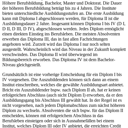
Höhere Berufsbildung, Bachelor, Master und Doktorat. Die Dauer
der höheren Berufsbildung beträgt bis zu 4 Jahren. Die Institute
bieten unterschiedliche Ausbildungsstufen an. Die erste Ausbildung
kann mit Diploma I abgeschlossen werden, für Diploma II ist die
Ausbildungsdauer 2 Jahre. Insgesamt können Diploma I bis IV (D I,
D II, D III, D IV), abgeschlossen werden. Jedes Diplom ermöglicht
einen direkten Einstieg ins Berufsleben. Die meisten Absolventen
erwerben das Diploma III, das in fast allen Fachrichtungen
angeboten wird. Zurzeit wird das Diploma I nur noch selten
ausgestellt. Wahrscheinlich wird das Niveau in der Zukunft komplett
verschwinden. Das Diploma II wird überwiegend im
Bildungsbereich erworben. Das Diploma IV ist dem Bachelor-
Niveau gleichgestellt.
Grundsätzlich ist eine vorherige Entscheidung für ein Diplom I bis
IV vorgesehen. Die Auszubildenden können sich dann an einem
Institut einschreiben, welches die gewählte Ausbildungsart anbietet.
Bricht ein Auszubildender bspw. nach Diplom II ab, hat er keinen
erfolgreichen Abschluss (auch nicht Diplom I) erworben, da er den
Ausbildungsgang bis Abschluss III gewählt hat. In der Regel ist es
nicht vorgesehen, nach jedem Diplomabschluss zum nächst höheren
Diplom zu wechseln. Absolventen die sich bspw. für das Diplom II
entscheiden, können mit erfolgreichem Abschluss in das
Berufsleben einsteigen oder sich in Ausnahmefällen bei einem
Institut, welches Diplom III oder IV anbietet, die erreichten Credit