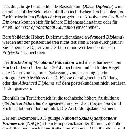
Das dreijährige berufsbildende Basisdiplom (
Basic Diploma
) wird
ebenfalls auf der Sekundarstufe II an technischen Hochschulen und
Fachhochschulen (
Polytechnics
) angeboten . Absolventen des
Basic
Diplomas
können sich für höhere Diplomstudiengänge oder für
einen
Bachelor of Vocational Education
einschreiben.
Berufsbildende Höhere Diplomstudiengänge (
Advanced Diploma
)
werden auf der postsekundären nicht-tertiären Ebene durchgeführt.
Sie haben eine Dauer von 2-3 Jahren und werden ebenfalls an
Polytechnics
angeboten.
Der
Bachelor of Vocational Education
wird im Tertiärbereich an
Hochschulen seit dem Jahr 2014 angeboten und hat in der Regel
eine Dauer von 3 Jahren. Zulassungsvoraussetzung ist ein
erfolgreicher Abschluss der 12. Klasse der allgemeinen Bildung
oder des
Advanced Diploma
auf dem postsekundären nicht-tertiären
Bildungsniveau.
Ebenfalls im Tertiärbereich ist die technische höhere Ausbildung
(
Technical Education
) angesiedelt und wird an
Polytechnics
und
Fachinstitutionen durchgeführt. Die Ausbildungsdauer variiert.
Der seit Dezember 2013 gültige
National Skills Qualifications
Framework
(NSQR) ist ein kompetenzbasierter Rahmen, der alle
Qualifikationen nach einer Reihe von Wissens-, Qualifikations- und