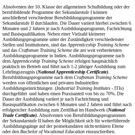
Absolventen der 10. Klasse der allgemeinen Schulbildung oder der
berufsbildende Programme der Sekundarstufe I können
anschließend verschiedene Berufsbildungsprogramme der
Sekundarstufe II durchlaufen. Die Dauer variiert hierbei zwischen 6
Monaten und 2 Jahren je nach Ausbildungsprogramm, Fachrichtung
und Basisqualifikation. Neben einer Vielzahl kleinerer
Ausbildungsprogramme unter der Zuständigkeit verschiedenster
Stellen und Institutionen, sind das
Apprenticeship Training Scheme
und das
Craftsman Training Scheme
die am weit verbreitetsten
Ausbildungsprogramme in Indien. Ausbildungsprogramme nach
dem
Apprenticeship Training Scheme
erfolgen hauptsächlich
praktisch im Betrieb und führt nach 1-2 jähriger Ausbildung zum
Lehrlingszeugnis (
National Apprenticeship Certificate)
.
Berufsbildungsprogramme nach dem
Craftsman Training Scheme
werden von öffentlichen und privaten Industriellen
Ausbildungseinrichtungen (
Industrial Training Institutes
- ITIs)
durchgeführt und haben einen Praxisanteil von bis zu 70%. Die
Dauer der Ausbildung variiert je nach Fachrichtung und
Basisqualifikation zwischen 6 Monaten und 2 Jahren und führt nach
erfolgreicher Ausbildung zum Zertifikat im Handwerk (
National
Trade Certificate)
. Absolventen von Berufsbildungsprogrammen
der Sekundarstufe II haben die Möglichkeit sich für weiterführende
Ausbildungsgänge auf der postsekundären nicht-tertiären Ebene
oder den
Bachelor of Vocational Education
einzuschreiben.