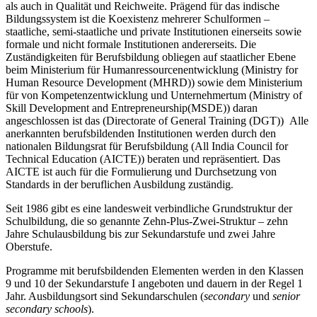
als auch in Qualität und Reichweite. Prägend für das indische
Bildungssystem ist die Koexistenz mehrerer Schulformen –
staatliche, semi-staatliche und private Institutionen einerseits sowie
formale und nicht formale Institutionen andererseits. Die
Zuständigkeiten für Berufsbildung obliegen auf staatlicher Ebene
beim Ministerium für Humanressourcenentwicklung (Ministry for
Human Resource Development (MHRD)) sowie dem Ministerium
für von Kompetenzentwicklung und Unternehmertum (Ministry of
Skill Development and Entrepreneurship(MSDE)) daran
angeschlossen ist das (Directorate of General Training (DGT)) Alle
anerkannten berufsbildenden Institutionen werden durch den
nationalen Bildungsrat für Berufsbildung (All India Council for
Technical Education (AICTE)) beraten und repräsentiert. Das
AICTE ist auch für die Formulierung und Durchsetzung von
Standards in der beruflichen Ausbildung zuständig
.
Seit 1986 gibt es eine landesweit verbindliche Grundstruktur der
Schulbildung, die so genannte Zehn-Plus-Zwei-Struktur – zehn
Jahre Schulausbildung bis zur Sekundarstufe und zwei Jahre
Oberstufe.
Programme mit berufsbildenden Elementen werden in den Klassen
9 und 10 der Sekundarstufe I angeboten und dauern in der Regel 1
Jahr. Ausbildungsort sind Sekundarschulen (
secondary
und
senior
secondary schools
).