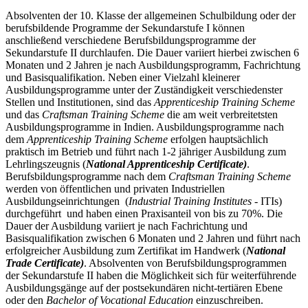
Absolventen der 10. Klasse der allgemeinen Schulbildung oder der
berufsbildende Programme der Sekundarstufe I können
anschließend verschiedene Berufsbildungsprogramme der
Sekundarstufe II durchlaufen. Die Dauer variiert hierbei zwischen 6
Monaten und 2 Jahren je nach Ausbildungsprogramm, Fachrichtung
und Basisqualifikation. Neben einer Vielzahl kleinerer
Ausbildungsprogramme unter der Zuständigkeit verschiedenster
Stellen und Institutionen, sind das
Apprenticeship Training Scheme
und das
Craftsman Training Scheme
die am weit verbreitetsten
Ausbildungsprogramme in Indien. Ausbildungsprogramme nach
dem
Apprenticeship Training Scheme
erfolgen hauptsächlich
praktisch im Betrieb und führt nach 1-2 jähriger Ausbildung zum
Lehrlingszeugnis (
National Apprenticeship Certificate)
.
Berufsbildungsprogramme nach dem
Craftsman Training Scheme
werden von öffentlichen und privaten Industriellen
Ausbildungseinrichtungen (
Industrial Training Institutes
- ITIs)
durchgeführt und haben einen Praxisanteil von bis zu 70%. Die
Dauer der Ausbildung variiert je nach Fachrichtung und
Basisqualifikation zwischen 6 Monaten und 2 Jahren und führt nach
erfolgreicher Ausbildung zum Zertifikat im Handwerk (
National
Trade Certificate)
. Absolventen von Berufsbildungsprogrammen
der Sekundarstufe II haben die Möglichkeit sich für weiterführende
Ausbildungsgänge auf der postsekundären nicht-tertiären Ebene
oder den
Bachelor of Vocational Education
einzuschreiben.