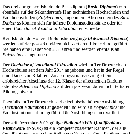
Das dreijährige berufsbildende Basisdiplom (
Basic Diploma
) wird
ebenfalls auf der Sekundarstufe II an technischen Hochschulen und
Fachhochschulen (
Polytechnics
) angeboten . Absolventen des
Basic
Diplomas
können sich für höhere Diplomstudiengänge oder für
einen
Bachelor of Vocational Education
einschreiben.
Berufsbildende Höhere Diplomstudiengänge (
Advanced Diploma
)
werden auf der postsekundären nicht-tertiären Ebene durchgeführt.
Sie haben eine Dauer von 2-3 Jahren und werden ebenfalls an
Polytechnics
angeboten.
Der
Bachelor of Vocational Education
wird im Tertiärbereich an
Hochschulen seit dem Jahr 2014 angeboten und hat in der Regel
eine Dauer von 3 Jahren. Zulassungsvoraussetzung ist ein
erfolgreicher Abschluss der 12. Klasse der allgemeinen Bildung
oder des
Advanced Diploma
auf dem postsekundären nicht-tertiären
Bildungsniveau.
Ebenfalls im Tertiärbereich ist die technische höhere Ausbildung
(
Technical Education
) angesiedelt und wird an
Polytechnics
und
Fachinstitutionen durchgeführt. Die Ausbildungsdauer variiert.
Der seit Dezember 2013 gültige
National Skills Qualifications
Framework
(NSQR) ist ein kompetenzbasierter Rahmen, der alle
Qualifikationen nach einer Reihe von Wissens-, Qualifikations- und