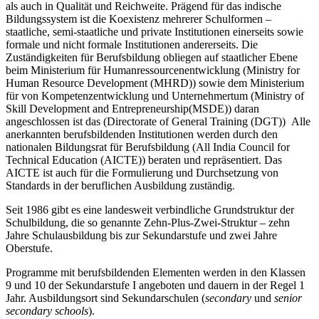
als auch in Qualität und Reichweite. Prägend für das indische
Bildungssystem ist die Koexistenz mehrerer Schulformen –
staatliche, semi-staatliche und private Institutionen einerseits sowie
formale und nicht formale Institutionen andererseits. Die
Zuständigkeiten für Berufsbildung obliegen auf staatlicher Ebene
beim Ministerium für Humanressourcenentwicklung (Ministry for
Human Resource Development (MHRD)) sowie dem Ministerium
für von Kompetenzentwicklung und Unternehmertum (Ministry of
Skill Development and Entrepreneurship(MSDE)) daran
angeschlossen ist das (Directorate of General Training (DGT)) Alle
anerkannten berufsbildenden Institutionen werden durch den
nationalen Bildungsrat für Berufsbildung (All India Council for
Technical Education (AICTE)) beraten und repräsentiert. Das
AICTE ist auch für die Formulierung und Durchsetzung von
Standards in der beruflichen Ausbildung zuständig
.
Seit 1986 gibt es eine landesweit verbindliche Grundstruktur der
Schulbildung, die so genannte Zehn-Plus-Zwei-Struktur – zehn
Jahre Schulausbildung bis zur Sekundarstufe und zwei Jahre
Oberstufe.
Programme mit berufsbildenden Elementen werden in den Klassen
9 und 10 der Sekundarstufe I angeboten und dauern in der Regel 1
Jahr. Ausbildungsort sind Sekundarschulen (
secondary
und
senior
secondary schools
).