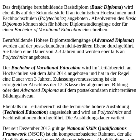
Das dreijährige berufsbildende Basisdiplom (
Basic Diploma
) wird
ebenfalls auf der Sekundarstufe II an technischen Hochschulen und
Fachhochschulen (
Polytechnics
) angeboten . Absolventen des
Basic
Diplomas
können sich für höhere Diplomstudiengänge oder für
einen
Bachelor of Vocational Education
einschreiben.
Berufsbildende Höhere Diplomstudiengänge (
Advanced Diploma
)
werden auf der postsekundären nicht-tertiären Ebene durchgeführt.
Sie haben eine Dauer von 2-3 Jahren und werden ebenfalls an
Polytechnics
angeboten.
Der
Bachelor of Vocational Education
wird im Tertiärbereich an
Hochschulen seit dem Jahr 2014 angeboten und hat in der Regel
eine Dauer von 3 Jahren. Zulassungsvoraussetzung ist ein
erfolgreicher Abschluss der 12. Klasse der allgemeinen Bildung
oder des
Advanced Diploma
auf dem postsekundären nicht-tertiären
Bildungsniveau.
Ebenfalls im Tertiärbereich ist die technische höhere Ausbildung
(
Technical Education
) angesiedelt und wird an
Polytechnics
und
Fachinstitutionen durchgeführt. Die Ausbildungsdauer variiert.
Der seit Dezember 2013 gültige
National Skills Qualifications
Framework
(NSQR) ist ein kompetenzbasierter Rahmen, der alle
Qualifikationen nach einer Reihe von Wissens-, Qualifikations- und