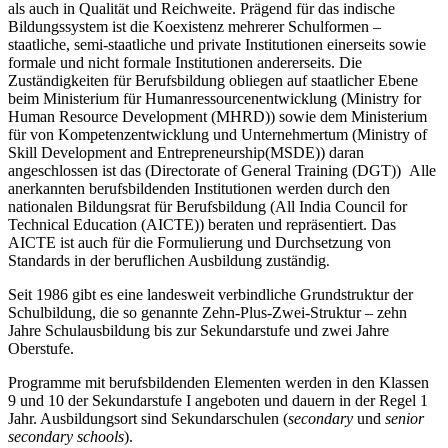
als auch in Qualität und Reichweite. Prägend für das indische
Bildungssystem ist die Koexistenz mehrerer Schulformen –
staatliche, semi-staatliche und private Institutionen einerseits sowie
formale und nicht formale Institutionen andererseits. Die
Zuständigkeiten für Berufsbildung obliegen auf staatlicher Ebene
beim Ministerium für Humanressourcenentwicklung (Ministry for
Human Resource Development (MHRD)) sowie dem Ministerium
für von Kompetenzentwicklung und Unternehmertum (Ministry of
Skill Development and Entrepreneurship(MSDE)) daran
angeschlossen ist das (Directorate of General Training (DGT)) Alle
anerkannten berufsbildenden Institutionen werden durch den
nationalen Bildungsrat für Berufsbildung (All India Council for
Technical Education (AICTE)) beraten und repräsentiert. Das
AICTE ist auch für die Formulierung und Durchsetzung von
Standards in der beruflichen Ausbildung zuständig
.
Seit 1986 gibt es eine landesweit verbindliche Grundstruktur der
Schulbildung, die so genannte Zehn-Plus-Zwei-Struktur – zehn
Jahre Schulausbildung bis zur Sekundarstufe und zwei Jahre
Oberstufe.
Programme mit berufsbildenden Elementen werden in den Klassen
9 und 10 der Sekundarstufe I angeboten und dauern in der Regel 1
Jahr. Ausbildungsort sind Sekundarschulen (
secondary
und
senior
secondary schools
).