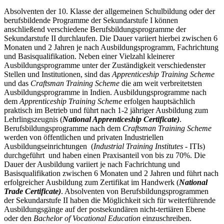
Absolventen der 10. Klasse der allgemeinen Schulbildung oder der
berufsbildende Programme der Sekundarstufe I können
anschließend verschiedene Berufsbildungsprogramme der
Sekundarstufe II durchlaufen. Die Dauer variiert hierbei zwischen 6
Monaten und 2 Jahren je nach Ausbildungsprogramm, Fachrichtung
und Basisqualifikation. Neben einer Vielzahl kleinerer
Ausbildungsprogramme unter der Zuständigkeit verschiedenster
Stellen und Institutionen, sind das
Apprenticeship Training Scheme
und das
Craftsman Training Scheme
die am weit verbreitetsten
Ausbildungsprogramme in Indien. Ausbildungsprogramme nach
dem
Apprenticeship Training Scheme
erfolgen hauptsächlich
praktisch im Betrieb und führt nach 1-2 jähriger Ausbildung zum
Lehrlingszeugnis (
National Apprenticeship Certificate)
.
Berufsbildungsprogramme nach dem
Craftsman Training Scheme
werden von öffentlichen und privaten Industriellen
Ausbildungseinrichtungen (
Industrial Training Institutes
- ITIs)
durchgeführt und haben einen Praxisanteil von bis zu 70%. Die
Dauer der Ausbildung variiert je nach Fachrichtung und
Basisqualifikation zwischen 6 Monaten und 2 Jahren und führt nach
erfolgreicher Ausbildung zum Zertifikat im Handwerk (
National
Trade Certificate)
. Absolventen von Berufsbildungsprogrammen
der Sekundarstufe II haben die Möglichkeit sich für weiterführende
Ausbildungsgänge auf der postsekundären nicht-tertiären Ebene
oder den
Bachelor of Vocational Education
einzuschreiben.