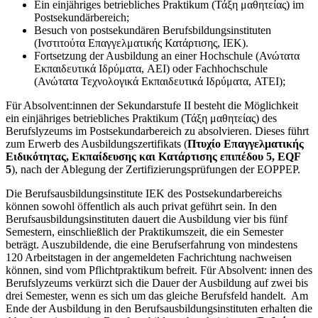
Ein einjähriges betriebliches Praktikum (Τάξη μαθητείας) im
Postsekundärbereich;
Besuch von postsekundären Berufsbildungsinstituten
(Ινστιτούτα Επαγγελματικής Κατάρτισης, IEK).
Fortsetzung der Ausbildung an einer Hochschule (Ανώτατα
Εκπαιδευτικά Ιδρύματα, AEI) oder Fachhochschule
(Ανώτατα Τεχνολογικά Εκπαιδευτικά Ιδρύματα, ATEI);
Für Absolvent:innen der Sekundarstufe II besteht die Möglichkeit
ein einjähriges betriebliches Praktikum (Τάξη μαθητείας) des
Berufslyzeums im Postsekundarbereich zu absolvieren. Dieses führt
zum Erwerb des Ausbildungszertifikats (
Πτυχίο Επαγγελματικής
Ειδικότητας, Εκπαίδευσης και Κατάρτισης επιπέδου 5, EQF
5
), nach der Ablegung der Zertifizierungsprüfungen der EOPPEP.
Die Berufsausbildungsinstitute IEK des Postsekundarbereichs
können sowohl öffentlich als auch privat geführt sein. In den
Berufsausbildungsinstituten dauert die Ausbildung vier bis fünf
Semestern, einschließlich der Praktikumszeit, die ein Semester
beträgt. Auszubildende, die eine Berufserfahrung von mindestens
120 Arbeitstagen in der angemeldeten Fachrichtung nachweisen
können, sind vom Pflichtpraktikum befreit. Für Absolvent: innen des
Berufslyzeums verkürzt sich die Dauer der Ausbildung auf zwei bis
drei Semester, wenn es sich um das gleiche Berufsfeld handelt. Am
Ende der Ausbildung in den Berufsausbildungsinstituten erhalten die