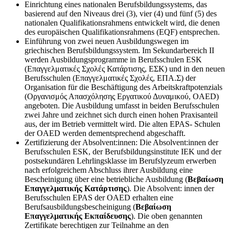
Einrichtung eines nationalen Berufsbildungssystems, das
basierend auf den Niveaus drei (3), vier (4) und fünf (5) des
nationalen Qualifikationsrahmens entwickelt wird, die denen
des europäischen Qualifikationsrahmens (EQF) entsprechen.
Einführung von zwei neuen Ausbildungswegen im
griechischen Berufsbildungssystem. Im Sekundarbereich II
werden Ausbildungsprogramme in Berufsschulen ESK
(Επαγγελματικές Σχολές Κατάρτισης, ΕΣΚ) und in den neuen
Berufsschulen (Επαγγελματικές Σχολές, ΕΠΑ.Σ) der
Organisation für die Beschäftigung des Arbeitskraftpotenzials
(Οργανισμός Απασχόλησης Εργατικού Δυναμικού, OAED)
angeboten. Die Ausbildung umfasst in beiden Berufsschulen
zwei Jahre und zeichnet sich durch einen hohen Praxisanteil
aus, der im Betrieb vermittelt wird. Die alten EPAS- Schulen
der OAED werden dementsprechend abgeschafft.
Zertifizierung der Absolvent:innen: Die Absolvent:innen der
Berufsschulen ESK, der Berufsbildungsinstitute IEK und der
postsekundären Lehrlingsklasse im Berufslyzeum erwerben
nach erfolgreichem Abschluss ihrer Ausbildung eine
Bescheinigung über eine betriebliche Ausbildung (
Βεβαίωση
Επαγγελματικής Κατάρτισης
). Die Absolvent: innen der
Berufsschulen EPAS der OAED erhalten eine
Berufsausbildungsbescheinigung (
Βεβαίωση
Επαγγελματικής Εκπαίδευσης
). Die oben genannten
Zertifikate berechtigen zur Teilnahme an den