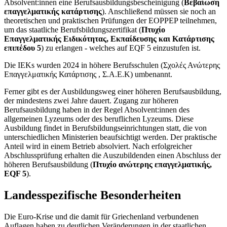
Absolvent:innen eine Berufsausbildungsbescheinigung (
Βεβαίωση
επαγγελματικής κατάρτισης
). Anschließend müssen sie noch an
theoretischen und praktischen Prüfungen der EOPPEP teilnehmen,
um das staatliche Berufsbildungszertifikat (
Πτυχίο
Επαγγελματικής Ειδικότητας, Εκπαίδευσης και Κατάρτισης
επιπέδου 5
) zu erlangen - welches auf EQF 5 einzustufen ist.
Die IEKs wurden 2024 in höhere Berufsschulen (Σχολές Ανώτερης
Επαγγελματικής Κατάρτισης , Σ.Α.Ε.Κ) umbenannt.
Ferner gibt es der Ausbildungsweg einer höheren Berufsausbildung,
der mindestens zwei Jahre dauert. Zugang zur höheren
Berufsausbildung haben in der Regel Absolvent:innen des
allgemeinen Lyzeums oder des beruflichen Lyzeums. Diese
Ausbildung findet in Berufsbildungseinrichtungen statt, die von
unterschiedlichen Ministerien beaufsichtigt werden. Der praktische
Anteil wird in einem Betrieb absolviert. Nach erfolgreicher
Abschlussprüfung erhalten die Auszubildenden einen Abschluss der
höheren Berufsausbildung (
Πτυχίο ανώτερης επαγγελματικής,
EQF 5
).
Landesspezifische Besonderheiten
Die Euro-Krise und die damit für Griechenland verbundenen
Auflagen haben zu deutlichen Veränderungen in der staatlichen