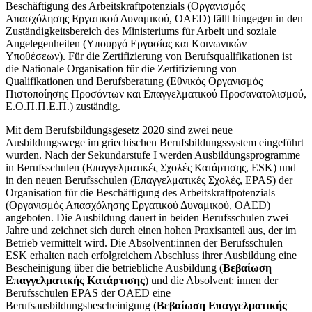
Beschäftigung des Arbeitskraftpotenzials (Οργανισμός
Απασχόλησης Εργατικού Δυναμικού, OAED) fällt hingegen in den
Zuständigkeitsbereich des Ministeriums für Arbeit und soziale
Angelegenheiten (Υπουργό Εργασίας και Κοινωνικών
Υποθέσεων). Für die Zertifizierung von Berufsqualifikationen ist
die Nationale Organisation für die Zertifizierung von
Qualifikationen und Berufsberatung (Εθνικός Οργανισμός
Πιστοποίησης Προσόντων και Επαγγελματικού Προσανατολισμού,
Ε.Ο.Π.Π.Ε.Π.) zuständig.
Mit dem Berufsbildungsgesetz 2020 sind zwei neue
Ausbildungswege im griechischen Berufsbildungssystem eingeführt
wurden. Nach der Sekundarstufe I werden Ausbildungsprogramme
in Berufsschulen (
Επαγγελματικές Σχολές Κατάρτισης, ESK)
und
in den neuen Berufsschulen (Επαγγελματικές Σχολές, ΕPAS) der
Organisation für die Beschäftigung des Arbeitskraftpotenzials
(Οργανισμός Απασχόλησης Εργατικού Δυναμικού, OAED)
angeboten. Die Ausbildung dauert in beiden Berufsschulen zwei
Jahre und zeichnet sich durch einen hohen Praxisanteil aus, der im
Betrieb vermittelt wird. Die Absolvent:innen der Berufsschulen
ESK erhalten nach erfolgreichem Abschluss ihrer Ausbildung eine
Bescheinigung über die betriebliche Ausbildung (
Βεβαίωση
Επαγγελματικής Κατάρτισης
) und die Absolvent: innen der
Berufsschulen EPAS der OAED eine
Berufsausbildungsbescheinigung (
Βεβαίωση Επαγγελματικής