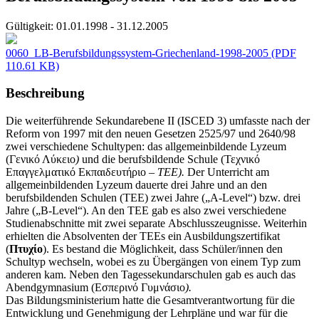
Gültigkeit:
01.01.1998 - 31.12.2005
0060_LB-Berufsbildungssystem-Griechenland-1998-2005
(PDF
110.61 KB)
Beschreibung
Die weiterführende Sekundarebene II (ISCED 3) umfasste nach der
Reform von 1997 mit den neuen Gesetzen 2525/97 und 2640/98
zwei verschiedene Schultypen: das allgemeinbildende Lyzeum
(Γενικό Λύκειο
)
und die berufsbildende Schule (Τεχνικό
Επαγγελματικό Εκπαιδευτήριο
– TEE).
Der Unterricht am
allgemeinbildenden Lyzeum dauerte drei Jahre und an den
berufsbildenden Schulen (TEE) zwei Jahre („A-Level“) bzw. drei
Jahre („B-Level“). An den TEE gab es also zwei verschiedene
Studienabschnitte mit zwei separate Abschlusszeugnisse. Weiterhin
erhielten die Absolventen der TEEs ein Ausbildungszertifikat
(
Πτυχίο
). Es bestand die Möglichkeit, dass Schüler/innen den
Schultyp wechseln, wobei es zu Übergängen von einem Typ zum
anderen kam. Neben den Tagessekundarschulen gab es auch das
Abendgymnasium (Εσπερινό Γυμνάσιο
).
Das Bildungsministerium hatte die Gesamtverantwortung für die
Entwicklung und Genehmigung der Lehrpläne und war für die