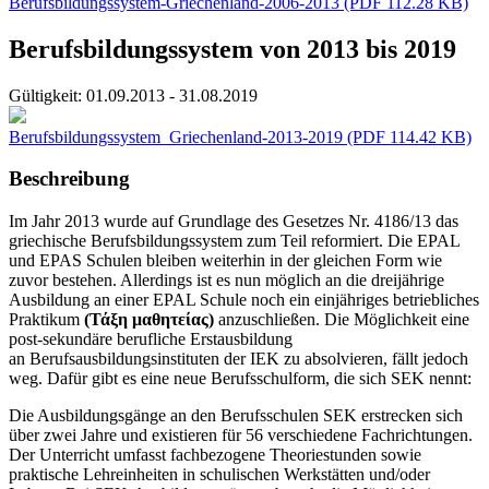
Berufsbildungssystem-Griechenland-2006-2013
(PDF 112.28 KB)
Berufsbildungssystem von 2013 bis 2019
Gültigkeit:
01.09.2013 - 31.08.2019
Berufsbildungssystem_Griechenland-2013-2019
(PDF 114.42 KB)
Beschreibung
Im Jahr 2013 wurde auf Grundlage des Gesetzes Nr. 4186/13 das
griechische Berufsbildungssystem zum Teil reformiert. Die EPAL
und EPAS Schulen bleiben weiterhin in der gleichen Form wie
zuvor bestehen. Allerdings ist es nun möglich an die dreijährige
Ausbildung an einer EPAL Schule noch ein einjähriges betriebliches
Praktikum
(Τάξη μαθητείας)
anzuschließen. Die Möglichkeit eine
post-sekundäre berufliche Erstausbildung
an Berufsausbildungsinstituten der IEK zu absolvieren, fällt jedoch
weg. Dafür gibt es eine neue Berufsschulform, die sich SEK nennt:
Die Ausbildungsgänge an den Berufsschulen SEK erstrecken sich
über zwei Jahre und existieren für 56 verschiedene Fachrichtungen.
Der Unterricht umfasst fachbezogene Theoriestunden sowie
praktische Lehreinheiten in schulischen Werkstätten und/oder