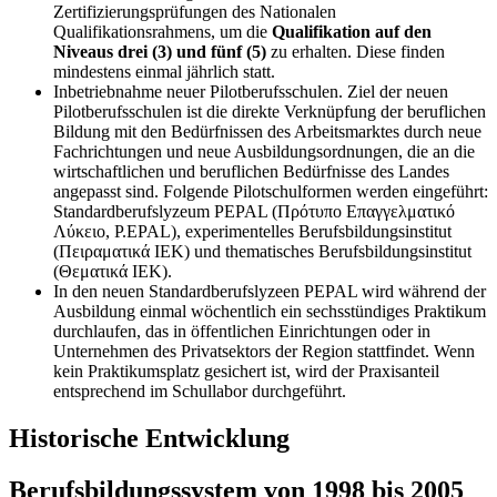
Zertifizierungsprüfungen des Nationalen
Qualifikationsrahmens, um die
Qualifikation auf den
Niveaus drei (3) und fünf (5)
zu erhalten. Diese finden
mindestens einmal jährlich statt.
Inbetriebnahme neuer Pilotberufsschulen. Ziel der neuen
Pilotberufsschulen ist die direkte Verknüpfung der beruflichen
Bildung mit den Bedürfnissen des Arbeitsmarktes durch neue
Fachrichtungen und neue Ausbildungsordnungen, die an die
wirtschaftlichen und beruflichen Bedürfnisse des Landes
angepasst sind. Folgende Pilotschulformen werden eingeführt:
Standardberufslyzeum PEPAL (Πρότυπο Επαγγελματικό
Λύκειο, P.EPAL), experimentelles Berufsbildungsinstitut
(Πειραματικά ΙΕΚ) und thematisches Berufsbildungsinstitut
(Θεματικά ΙΕΚ).
In den neuen Standardberufslyzeen PEPAL wird während der
Ausbildung einmal wöchentlich ein sechsstündiges Praktikum
durchlaufen, das in öffentlichen Einrichtungen oder in
Unternehmen des Privatsektors der Region stattfindet. Wenn
kein Praktikumsplatz gesichert ist, wird der Praxisanteil
entsprechend im Schullabor durchgeführt.
Historische Entwicklung
Berufsbildungssystem von 1998 bis 2005