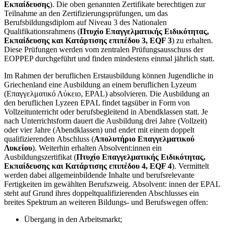
Εκπαίδευσης
). Die oben genannten Zertifikate berechtigen zur
Teilnahme an den Zertifizierungsprüfungen, um das
Berufsbildungsdiplom auf Niveau 3 des Nationalen
Qualifikationsrahmens (
Πτυχίο Επαγγελματικής Ειδικότητας,
Εκπαίδευσης και Κατάρτισης επιπέδου 3, EQF 3
) zu erhalten.
Diese Prüfungen werden vom zentralen Prüfungsausschuss der
EOPPEP durchgeführt und finden mindestens einmal jährlich statt.
Im Rahmen der beruflichen Erstausbildung können Jugendliche in
Griechenland eine Ausbildung an einem beruflichen Lyzeum
(Επαγγελματικό Λύκειο, EPAL) absolvieren. Die Ausbildung an
den beruflichen Lyzeen EPAL findet tagsüber in Form von
Vollzeitunterricht oder berufsbegleitend in Abendklassen statt. Je
nach Unterrichtsform dauert die Ausbildung drei Jahre (Vollzeit)
oder vier Jahre (Abendklassen) und endet mit einem doppelt
qualifizierenden Abschluss (
Απολυτήριο Επαγγελματικού
Λυκείου
). Weiterhin erhalten Absolvent:innen ein
Ausbildungszertifikat (
Πτυχίο Επαγγελματικής Ειδικότητας,
Εκπαίδευσης και Κατάρτισης επιπέδου 4, EQF 4
). Vermittelt
werden dabei allgemeinbildende Inhalte und berufsrelevante
Fertigkeiten im gewählten Berufszweig. Absolvent: innen der EPAL
steht auf Grund ihres doppeltqualifizierenden Abschlusses ein
breites Spektrum an weiteren Bildungs- und Berufswegen offen:
Übergang in den Arbeitsmarkt;