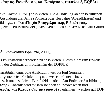
ικότητας, Εκπαίδευσης και Κατάρτισης επιπέδου 3, EQF 3
) zu
ικό Λύκειο, EPAL) absolvieren. Die Ausbildung an den beruflichen
Ausbildung drei Jahre (Vollzeit) oder vier Jahre (Abendklassen) und
ldungszertifikat (
Πτυχίο Επαγγελματικής Ειδικότητας,
 im gewählten Berufszweig. Absolvent: innen der EPAL steht auf Grund
κά Εκπαιδευτικά Ιδρύματα, ATEI);
ums im Postsekundarbereich zu absolvieren. Dieses führt zum Erwerb
ung der Zertifizierungsprüfungen der EOPPEP.
instituten dauert die Ausbildung vier bis fünf Semestern,
der angemeldeten Fachrichtung nachweisen können, sind vom
 es sich um das gleiche Berufsfeld handelt. Am Ende der Ausbildung
ισης
). Anschließend müssen sie noch an theoretischen und
δευσης και Κατάρτισης επιπέδου 5
) zu erlangen - welches auf EQF