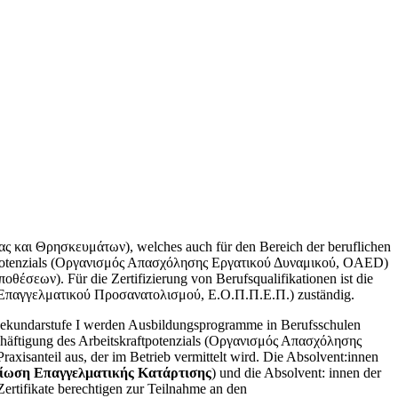
νας και Θρησκευμάτων), welches auch für den Bereich der beruflichen
kraftpotenzials (Οργανισμός Απασχόλησης Εργατικού Δυναμικού, OAED)
θέσεων). Für die Zertifizierung von Berufsqualifikationen ist die
αι Επαγγελματικού Προσανατολισμού, Ε.Ο.Π.Π.Ε.Π.) zuständig.
Sekundarstufe I werden Ausbildungsprogramme in Berufsschulen
chäftigung des Arbeitskraftpotenzials (Οργανισμός Απασχόλησης
isanteil aus, der im Betrieb vermittelt wird. Die Absolvent:innen
ίωση Επαγγελματικής Κατάρτισης
) und die Absolvent: innen der
Zertifikate berechtigen zur Teilnahme an den