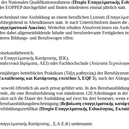
 des Nationalen Qualifikationsrahmens (
Πτυχίο Επαγγελματικής Ειδ
er EOPPEP durchgeführt und finden mindestens einmal jährlich statt.
iechenland eine Ausbildung an einem beruflichen Lyzeum (Επαγγελματ
fsbegleitend in Abendklassen statt. Je nach Unterrichtsform dauert die 
αγγελματικού Λυκείου
). Weiterhin erhalten Absolvent:innen ein Ausbi
rden dabei allgemeinbildende Inhalte und berufsrelevante Fertigkeiten
eiteren Bildungs- und Berufswegen offen:
ostsekundärbereich;
ύτα Επαγγελματικής Κατάρτισης, IEK).
κπαιδευτικά Ιδρύματα, AEI) oder Fachhochschule (Ανώτατα Τεχνολογι
n einjähriges betriebliches Praktikum (Τάξη μαθητείας) des Berufslyze
Εκπαίδευσης και Κατάρτισης επιπέδου 5, EQF 5
), nach der Ableg
wohl öffentlich als auch privat geführt sein. In den Berufsausbildungs
ildende, die eine Berufserfahrung von mindestens 120 Arbeitstagen in 
rkürzt sich die Dauer der Ausbildung auf zwei bis drei Semester, wenn
 Berufsausbildungsbescheinigung (
Βεβαίωση επαγγελματικής κατάρτ
fsbildungszertifikat (
Πτυχίο Επαγγελματικής Ειδικότητας, Εκπαί
Επαγγελματικής Κατάρτισης , Σ.Α.Ε.Κ) umbenannt.