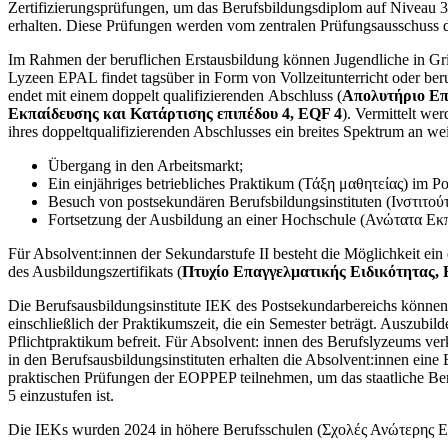
Zertifizierungsprüfungen, um das Berufsbildungsdiplom auf Niveau 3
erhalten. Diese Prüfungen werden vom zentralen Prüfungsausschuss d
Im Rahmen der beruflichen Erstausbildung können Jugendliche in Gr
Lyzeen EPAL findet tagsüber in Form von Vollzeitunterricht oder beru
endet mit einem doppelt qualifizierenden Abschluss (
Απολυτήριο Επ
Εκπαίδευσης και Κατάρτισης επιπέδου 4, EQF 4
). Vermittelt we
ihres doppeltqualifizierenden Abschlusses ein breites Spektrum an w
Übergang in den Arbeitsmarkt;
Ein einjähriges betriebliches Praktikum (Τάξη μαθητείας) im P
Besuch von postsekundären Berufsbildungsinstituten (Ινστιτο
Fortsetzung der Ausbildung an einer Hochschule (Ανώτατα Ε
Für Absolvent:innen der Sekundarstufe II besteht die Möglichkeit ei
des Ausbildungszertifikats (
Πτυχίο Επαγγελματικής Ειδικότητας, 
Die Berufsausbildungsinstitute IEK des Postsekundarbereichs können so
einschließlich der Praktikumszeit, die ein Semester beträgt. Auszub
Pflichtpraktikum befreit. Für Absolvent: innen des Berufslyzeums ve
in den Berufsausbildungsinstituten erhalten die Absolvent:innen eine
praktischen Prüfungen der EOPPEP teilnehmen, um das staatliche Beru
5 einzustufen ist.
Die IEKs wurden 2024 in höhere Berufsschulen (Σχολές Ανώτερης 