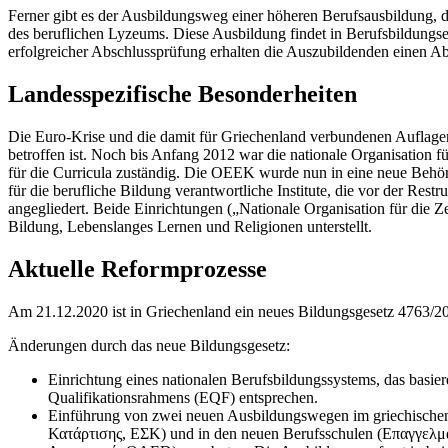
Ferner gibt es der Ausbildungsweg einer höheren Berufsausbildung, 
des beruflichen Lyzeums. Diese Ausbildung findet in Berufsbildungsein
erfolgreicher Abschlussprüfung erhalten die Auszubildenden einen A
Landesspezifische Besonderheiten
Die Euro-Krise und die damit für Griechenland verbundenen Auflagen
betroffen ist. Noch bis Anfang 2012 war die nationale Organisatio
für die Curricula zuständig. Die OEEK wurde nun in eine neue Behör
für die berufliche Bildung verantwortliche Institute, die vor der Re
angegliedert. Beide Einrichtungen („Nationale Organisation für die 
Bildung, Lebenslanges Lernen und Religionen unterstellt.
Aktuelle Reformprozesse
Am 21.12.2020 ist in Griechenland ein neues Bildungsgesetz 4763/202
Änderungen durch das neue Bildungsgesetz:
Einrichtung eines nationalen Berufsbildungssystems, das basier
Qualifikationsrahmens (EQF) entsprechen.
Einführung von zwei neuen Ausbildungswegen im griechische
Κατάρτισης, ΕΣΚ) und in den neuen Berufsschulen (Επαγγελμα