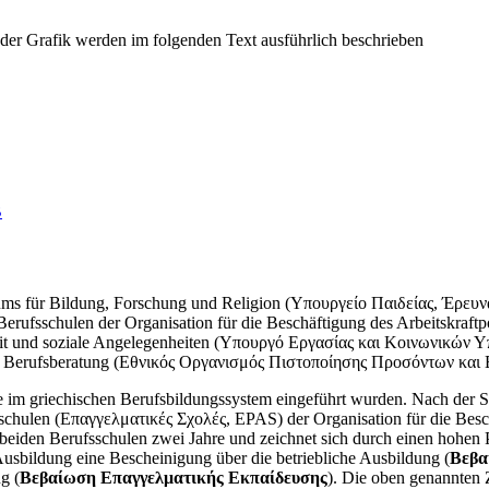
B
riums für Bildung, Forschung und Religion (Υπουργείο Παιδείας, Έρευ
en Berufsschulen der Organisation für die Beschäftigung des Arbeits
beit und soziale Angelegenheiten (Υπουργό Εργασίας και Κοινωνικών Υπο
n und Berufsberatung (Εθνικός Οργανισμός Πιστοποίησης Προσόντων κ
 im griechischen Berufsbildungssystem eingeführt wurden. Nach der 
schulen (Επαγγελματικές Σχολές, ΕPAS) der Organisation für die Bes
den Berufsschulen zwei Jahre und zeichnet sich durch einen hohen Prax
usbildung eine Bescheinigung über die betriebliche Ausbildung (
Βεβα
g (
Βεβαίωση Επαγγελματικής Εκπαίδευσης
). Die oben genannten 