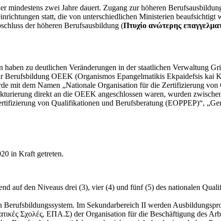
der mindestens zwei Jahre dauert. Zugang zur höheren Berufsausbildu
richtungen statt, die von unterschiedlichen Ministerien beaufsichtigt 
bschluss der höheren Berufsausbildung (
Πτυχίο ανώτερης επαγγελμα
 haben zu deutlichen Veränderungen in der staatlichen Verwaltung Gri
n für Berufsbildung OEEK (Organismos Epangelmatikis Ekpaidefsis kai
de mit dem Namen „Nationale Organisation für die Zertifizierung von
strukturierung direkt an die OEEK angeschlossen waren, wurden zwische
Zertifizierung von Qualifikationen und Berufsberatung (EOPPEP)“, „Gen
0 in Kraft getreten.
end auf den Niveaus drei (3), vier (4) und fünf (5) des nationalen Qual
n Berufsbildungssystem. Im Sekundarbereich II werden Ausbildungsp
τικές Σχολές, ΕΠΑ.Σ) der Organisation für die Beschäftigung des Ar