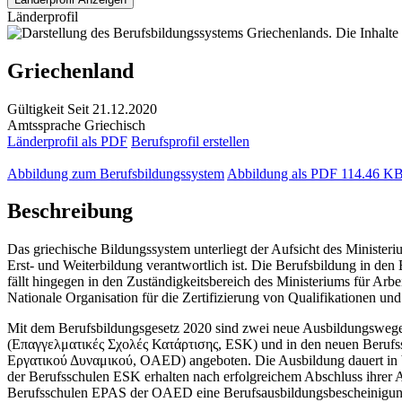
Länderprofil
Griechenland
Gültigkeit
Seit 21.12.2020
Amtssprache
Griechisch
Länderprofil als PDF
Berufsprofil erstellen
Abbildung zum Berufsbildungssystem
Abbildung als PDF
114.46 K
Beschreibung
Das griechische Bildungssystem unterliegt der Aufsicht des Ministe
Erst- und Weiterbildung verantwortlich ist. Die Berufsbildung in d
fällt hingegen in den Zuständigkeitsbereich des Ministeriums für Ar
Nationale Organisation für die Zertifizierung von Qualifikatione
Mit dem Berufsbildungsgesetz 2020 sind zwei neue Ausbildungswege
(
Επαγγελματικές Σχολές Κατάρτισης, ESK)
und in den neuen Berufs
Εργατικού Δυναμικού, OAED) angeboten. Die Ausbildung dauert in bei
der Berufsschulen ESK erhalten nach erfolgreichem Abschluss ihrer A
Berufsschulen EPAS der OAED eine Berufsausbildungsbescheinigun