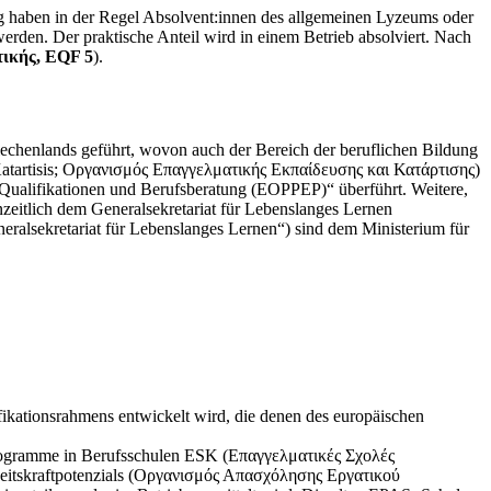
ng haben in der Regel Absolvent:innen des allgemeinen Lyzeums oder
werden. Der praktische Anteil wird in einem Betrieb absolviert. Nach
τικής, EQF 5
).
echenlands geführt, wovon auch der Bereich der beruflichen Bildung
 Katartisis; Οργανισμός Επαγγελματικής Εκπαίδευσης και Κατάρτισης)
 Qualifikationen und Berufsberatung (EOPPEP)“ überführt. Weitere,
nzeitlich dem Generalsekretariat für Lebenslanges Lernen
eralsekretariat für Lebenslanges Lernen“) sind dem Ministerium für
ifikationsrahmens entwickelt wird, die denen des europäischen
rogramme in Berufsschulen ESK (Επαγγελματικές Σχολές
beitskraftpotenzials (Οργανισμός Απασχόλησης Εργατικού