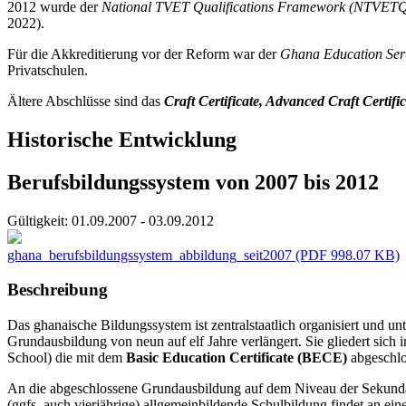
2012 wurde der
National TVET Qualifications Framework (NTVET
2022).
Für die Akkreditierung vor der Reform war der
Ghana Education Ser
Privatschulen.
Ältere Abschlüsse sind das
Craft Certificate, Advanced Craft Certifi
Historische Entwicklung
Berufsbildungssystem von 2007 bis 2012
Gültigkeit:
01.09.2007 - 03.09.2012
ghana_berufsbildungssystem_abbildung_seit2007
(PDF 998.07 KB)
Beschreibung
Das ghanaische Bildungssystem ist zentralstaatlich organisiert und u
Grundausbildung von neun auf elf Jahre verlängert. Sie gliedert sich 
School) die mit dem
Basic Education Certificate (BECE)
abgeschlo
An die abgeschlossene Grundausbildung auf dem Niveau der Sekundars
(ggfs. auch vierjährige) allgemeinbildende Schulbildung findet an ein