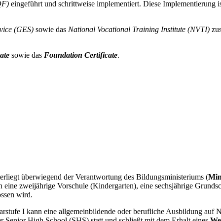
QF)
eingeführt und schrittweise implementiert. Diese Implementierung i
vice (GES)
sowie das
National Vocational Training Institute (NVTI)
zu
cate
sowie das
Foundation Certificate
.
nterliegt überwiegend der Verantwortung des Bildungsministeriums (
Min
in eine zweijährige Vorschule (Kindergarten), eine sechsjährige Grunds
ssen wird.
tufe I kann eine allgemeinbildende oder berufliche Ausbildung auf Ni
er Senior High School (SHS) statt und schließt mit dem Erhalt eines
Wes