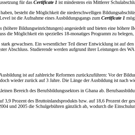
ussetzung für das
Certificate 1
ist mindestens ein Mittlerer Schulabschlu
rt haben, besteht die Möglichkeit die niederschwelligen Bildungsabschl
Level ist die Aufnahme eines Ausbildungsgangs zum
Certificate 1
mögl
cs
(höhere Bildungseinrichtungen) angesiedelt und bieten eine höhere 
ss die Möglichkeit ein spezielles 18-monatiges Programm zu belegen, 
n stark gewachsen. Ein wesentlicher Teil dieser Entwicklung ist auf de
Master Abschluss. Studierende werden aufgrund ihrer Leistungen des 
Ausbildung ist auf zahlreiche Reformen zurückzuführen: Vor der Bildu
edoch wieder zurück auf 3 Jahre. Die Länge der Ausbildung ist nach wi
kleinen Bereich des Berufsbildungssektors in Ghana ab. Berufsausbildu
uf 3,9 Prozent des Bruttoinlandsprodukts bzw. auf 18,6 Prozent der g
n 2004 und 2005 die Schulgebühren gänzlich ab, wodurch die Einschulu