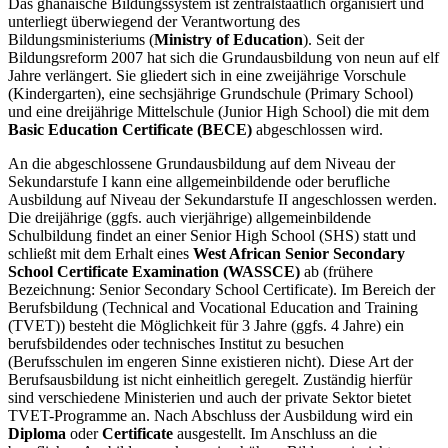
Das ghanaische Bildungssystem ist zentralstaatlich organisiert und
unterliegt überwiegend der Verantwortung des
Bildungsministeriums (
Ministry of Education
). Seit der
Bildungsreform 2007 hat sich die Grundausbildung von neun auf elf
Jahre verlängert. Sie gliedert sich in eine zweijährige Vorschule
(Kindergarten), eine sechsjährige Grundschule (Primary School)
und eine dreijährige Mittelschule (Junior High School) die mit dem
Basic Education Certificate (BECE)
abgeschlossen wird.
An die abgeschlossene Grundausbildung auf dem Niveau der
Sekundarstufe I kann eine allgemeinbildende oder berufliche
Ausbildung auf Niveau der Sekundarstufe II angeschlossen werden.
Die dreijährige (ggfs. auch vierjährige) allgemeinbildende
Schulbildung findet an einer Senior High School (SHS) statt und
schließt mit dem Erhalt eines
West African Senior Secondary
School Certificate Examination (WASSCE)
ab (frühere
Bezeichnung: Senior Secondary School Certificate). Im Bereich der
Berufsbildung (Technical and Vocational Education and Training
(TVET)) besteht die Möglichkeit für 3 Jahre (ggfs. 4 Jahre) ein
berufsbildendes oder technisches Institut zu besuchen
(Berufsschulen im engeren Sinne existieren nicht). Diese Art der
Berufsausbildung ist nicht einheitlich geregelt. Zuständig hierfür
sind verschiedene Ministerien und auch der private Sektor bietet
TVET-Programme an. Nach Abschluss der Ausbildung wird ein
Diploma
oder
Certificate
ausgestellt. Im Anschluss an die