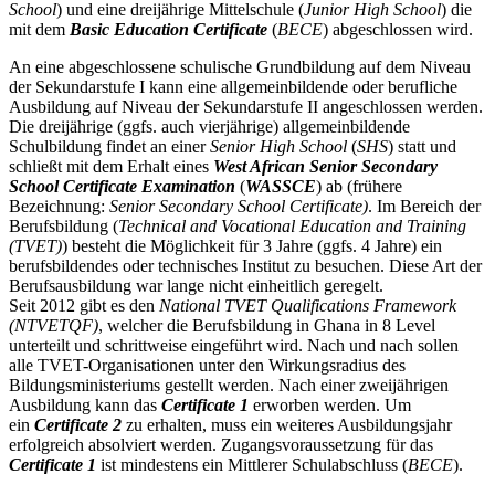
School
) und eine dreijährige Mittelschule (
Junior High School
) die
mit dem
Basic Education Certificate
(
BECE
) abgeschlossen wird.
An eine abgeschlossene schulische Grundbildung auf dem Niveau
der Sekundarstufe I kann eine allgemeinbildende oder berufliche
Ausbildung auf Niveau der Sekundarstufe II angeschlossen werden.
Die dreijährige (ggfs. auch vierjährige) allgemeinbildende
Schulbildung findet an einer
Senior High School
(
SHS
) statt und
schließt mit dem Erhalt eines
West African Senior Secondary
School Certificate Examination
(
WASSCE
) ab (frühere
Bezeichnung:
Senior Secondary School Certificate)
. Im Bereich der
Berufsbildung (
Technical and Vocational Education and Training
(TVET)
) besteht die Möglichkeit für 3 Jahre (ggfs. 4 Jahre) ein
berufsbildendes oder technisches Institut zu besuchen. Diese Art der
Berufsausbildung war lange nicht einheitlich geregelt.
Seit 2012 gibt es den
National TVET Qualifications Framework
(NTVETQF)
, welcher die Berufsbildung in Ghana in 8 Level
unterteilt und schrittweise eingeführt wird. Nach und nach sollen
alle TVET-Organisationen unter den Wirkungsradius des
Bildungsministeriums gestellt werden. Nach einer zweijährigen
Ausbildung kann das
Certificate 1
erworben werden. Um
ein
Certificate 2
zu erhalten, muss ein weiteres Ausbildungsjahr
erfolgreich absolviert werden. Zugangsvoraussetzung für das
Certificate 1
ist mindestens ein Mittlerer Schulabschluss (
BECE
).