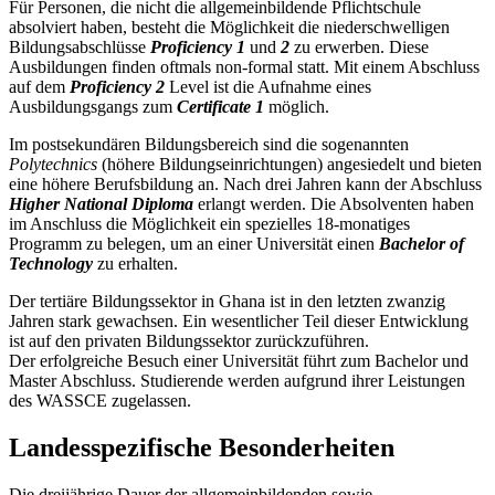
Für Personen, die nicht die allgemeinbildende Pflichtschule
absolviert haben, besteht die Möglichkeit die niederschwelligen
Bildungsabschlüsse
Proficiency 1
und
2
zu erwerben. Diese
Ausbildungen finden oftmals non-formal statt. Mit einem Abschluss
auf dem
Proficiency 2
Level ist die Aufnahme eines
Ausbildungsgangs zum
Certificate 1
möglich.
Im postsekundären Bildungsbereich sind die sogenannten
Polytechnics
(höhere Bildungseinrichtungen) angesiedelt und bieten
eine höhere Berufsbildung an. Nach drei Jahren kann der Abschluss
Higher National Diploma
erlangt werden. Die Absolventen haben
im Anschluss die Möglichkeit ein spezielles 18-monatiges
Programm zu belegen, um an einer Universität einen
Bachelor of
Technology
zu erhalten.
Der tertiäre Bildungssektor in Ghana ist in den letzten zwanzig
Jahren stark gewachsen. Ein wesentlicher Teil dieser Entwicklung
ist auf den privaten Bildungssektor zurückzuführen.
Der erfolgreiche Besuch einer Universität führt zum Bachelor und
Master Abschluss. Studierende werden aufgrund ihrer Leistungen
des WASSCE zugelassen.
Landesspezifische Besonderheiten
Die dreijährige Dauer der allgemeinbildenden sowie