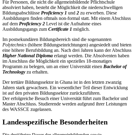
Für Personen, die nicht die allgemeinbildende Pflichtschule
absolviert haben, besteht die Möglichkeit die niederschwelligen
Bildungsabschlüsse
Proficiency 1
und
2
zu erwerben. Diese
Ausbildungen finden oftmals non-formal statt. Mit einem Abschluss
auf dem
Proficiency 2
Level ist die Aufnahme eines
Ausbildungsgangs zum
Certificate 1
möglich.
Im postsekundären Bildungsbereich sind die sogenannten
Polytechnics
(höhere Bildungseinrichtungen) angesiedelt und bieten
eine höhere Berufsbildung an. Nach drei Jahren kann der Abschluss
Higher National Diploma
erlangt werden. Die Absolventen haben
im Anschluss die Möglichkeit ein spezielles 18-monatiges
Programm zu belegen, um an einer Universität einen
Bachelor of
Technology
zu erhalten.
Der tertiäre Bildungssektor in Ghana ist in den letzten zwanzig
Jahren stark gewachsen. Ein wesentlicher Teil dieser Entwicklung
ist auf den privaten Bildungssektor zurückzuführen.
Der erfolgreiche Besuch einer Universität führt zum Bachelor und
Master Abschluss. Studierende werden aufgrund ihrer Leistungen
des WASSCE zugelassen.
Landesspezifische Besonderheiten
Die dreijährige Dauer der allgemeinbildenden sowie