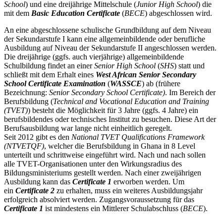
School
) und eine dreijährige Mittelschule (
Junior High School
) die
mit dem
Basic Education Certificate
(
BECE
) abgeschlossen wird.
An eine abgeschlossene schulische Grundbildung auf dem Niveau
der Sekundarstufe I kann eine allgemeinbildende oder berufliche
Ausbildung auf Niveau der Sekundarstufe II angeschlossen werden.
Die dreijährige (ggfs. auch vierjährige) allgemeinbildende
Schulbildung findet an einer
Senior High School
(
SHS
) statt und
schließt mit dem Erhalt eines
West African Senior Secondary
School Certificate Examination
(
WASSCE
) ab (frühere
Bezeichnung:
Senior Secondary School Certificate)
. Im Bereich der
Berufsbildung (
Technical and Vocational Education and Training
(TVET)
) besteht die Möglichkeit für 3 Jahre (ggfs. 4 Jahre) ein
berufsbildendes oder technisches Institut zu besuchen. Diese Art der
Berufsausbildung war lange nicht einheitlich geregelt.
Seit 2012 gibt es den
National TVET Qualifications Framework
(NTVETQF)
, welcher die Berufsbildung in Ghana in 8 Level
unterteilt und schrittweise eingeführt wird. Nach und nach sollen
alle TVET-Organisationen unter den Wirkungsradius des
Bildungsministeriums gestellt werden. Nach einer zweijährigen
Ausbildung kann das
Certificate 1
erworben werden. Um
ein
Certificate 2
zu erhalten, muss ein weiteres Ausbildungsjahr
erfolgreich absolviert werden. Zugangsvoraussetzung für das
Certificate 1
ist mindestens ein Mittlerer Schulabschluss (
BECE
).