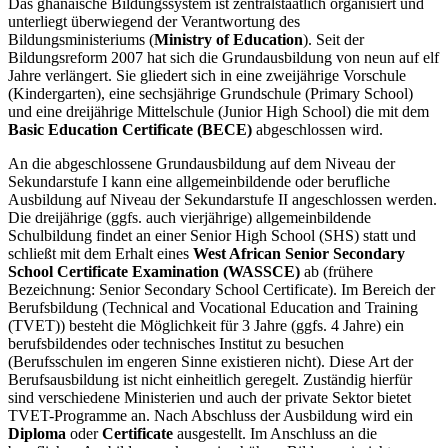
Das ghanaische Bildungssystem ist zentralstaatlich organisiert und
unterliegt überwiegend der Verantwortung des
Bildungsministeriums (
Ministry of Education
). Seit der
Bildungsreform 2007 hat sich die Grundausbildung von neun auf elf
Jahre verlängert. Sie gliedert sich in eine zweijährige Vorschule
(Kindergarten), eine sechsjährige Grundschule (Primary School)
und eine dreijährige Mittelschule (Junior High School) die mit dem
Basic Education Certificate (BECE)
abgeschlossen wird.
An die abgeschlossene Grundausbildung auf dem Niveau der
Sekundarstufe I kann eine allgemeinbildende oder berufliche
Ausbildung auf Niveau der Sekundarstufe II angeschlossen werden.
Die dreijährige (ggfs. auch vierjährige) allgemeinbildende
Schulbildung findet an einer Senior High School (SHS) statt und
schließt mit dem Erhalt eines
West African Senior Secondary
School Certificate Examination (WASSCE)
ab (frühere
Bezeichnung: Senior Secondary School Certificate). Im Bereich der
Berufsbildung (Technical and Vocational Education and Training
(TVET)) besteht die Möglichkeit für 3 Jahre (ggfs. 4 Jahre) ein
berufsbildendes oder technisches Institut zu besuchen
(Berufsschulen im engeren Sinne existieren nicht). Diese Art der
Berufsausbildung ist nicht einheitlich geregelt. Zuständig hierfür
sind verschiedene Ministerien und auch der private Sektor bietet
TVET-Programme an. Nach Abschluss der Ausbildung wird ein
Diploma
oder
Certificate
ausgestellt. Im Anschluss an die