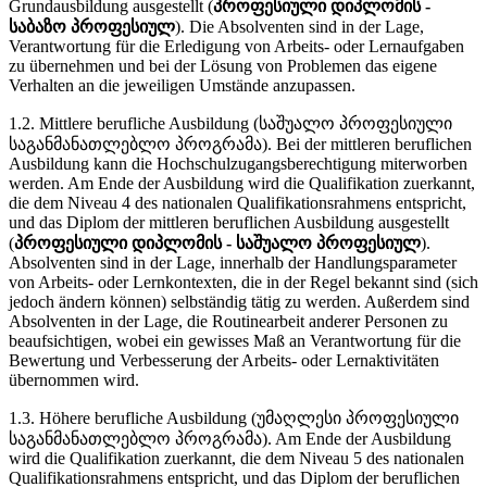
Grundausbildung ausgestellt (
პროფესიული დიპლომის -
საბაზო პროფესიულ
). Die Absolventen sind in der Lage,
Verantwortung für die Erledigung von Arbeits- oder Lernaufgaben
zu übernehmen und bei der Lösung von Problemen das eigene
Verhalten an die jeweiligen Umstände anzupassen.
1.2. Mittlere berufliche Ausbildung (საშუალო პროფესიული
საგანმანათლებლო პროგრამა). Bei der mittleren beruflichen
Ausbildung kann die Hochschulzugangsberechtigung miterworben
werden. Am Ende der Ausbildung wird die Qualifikation zuerkannt,
die dem Niveau 4 des nationalen Qualifikationsrahmens entspricht,
und das Diplom der mittleren beruflichen Ausbildung ausgestellt
(
პროფესიული დიპლომის - საშუალო პროფესიულ
).
Absolventen sind in der Lage, innerhalb der Handlungsparameter
von Arbeits- oder Lernkontexten, die in der Regel bekannt sind (sich
jedoch ändern können) selbständig tätig zu werden. Außerdem sind
Absolventen in der Lage, die Routinearbeit anderer Personen zu
beaufsichtigen, wobei ein gewisses Maß an Verantwortung für die
Bewertung und Verbesserung der Arbeits- oder Lernaktivitäten
übernommen wird.
1.3. Höhere berufliche Ausbildung (უმაღლესი პროფესიული
საგანმანათლებლო პროგრამა). Am Ende der Ausbildung
wird die Qualifikation zuerkannt, die dem Niveau 5 des nationalen
Qualifikationsrahmens entspricht, und das Diplom der beruflichen