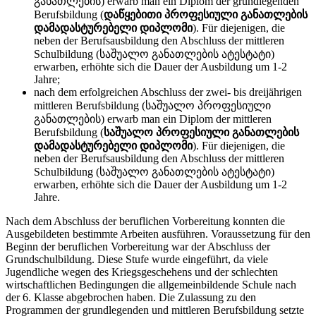
განათლების) erwarb man ein Diplom der grundlegenden
Berufsbildung (
დაწყებითი პროფესიული განათლების
დამადასტურებელი დიპლომი
). Für diejenigen, die
neben der Berufsausbildung den Abschluss der mittleren
Schulbildung (საშუალო განათლების ატესტატი)
erwarben, erhöhte sich die Dauer der Ausbildung um 1-2
Jahre;
nach dem erfolgreichen Abschluss der zwei- bis dreijährigen
mittleren Berufsbildung (საშუალო პროფესიული
განათლების) erwarb man ein Diplom der mittleren
Berufsbildung (
საშუალო პროფესიული განათლების
დამადასტურებელი დიპლომი
). Für diejenigen, die
neben der Berufsausbildung den Abschluss der mittleren
Schulbildung (საშუალო განათლების ატესტატი)
erwarben, erhöhte sich die Dauer der Ausbildung um 1-2
Jahre.
Nach dem Abschluss der beruflichen Vorbereitung konnten die
Ausgebildeten bestimmte Arbeiten ausführen. Voraussetzung für den
Beginn der beruflichen Vorbereitung war der Abschluss der
Grundschulbildung. Diese Stufe wurde eingeführt, da viele
Jugendliche wegen des Kriegsgeschehens und der schlechten
wirtschaftlichen Bedingungen die allgemeinbildende Schule nach
der 6. Klasse abgebrochen haben. Die Zulassung zu den
Programmen der grundlegenden und mittleren Berufsbildung setztе