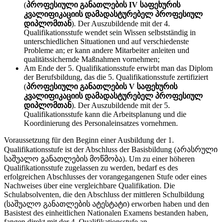
(
პროფესიული განათლების IV საფეხურის
კვალიფიკაციის დამადასტურებელ პროფესიულ
დიპლომთან
). Der Auszubildende mit der 4.
Qualifikationsstufe wendet sein Wissen selbstständig in
unterschiedlichen Situationen und auf verschiedenste
Probleme an; er kann andere Mitarbeiter anleiten und
qualitätssichernde Maßnahmen vornehmen;
Am Ende der 5. Qualifikationsstufe erwirbt man das Diplom
der Berufsbildung, das die 5. Qualifikationsstufe zertifiziert
(
პროფესიული განათლების V საფეხურის
კვალიფიკაციის დამადასტურებელ პროფესიულ
დიპლომთან
). Der Auszubildende mit der 5.
Qualifikationsstufe kann die Arbeitsplanung und die
Koordinierung des Personaleinsatzes vornehmen.
Voraussetzung für den Beginn einer Ausbildung der 1.
Qualifikationsstufe ist der Abschluss der Basisbildung (არასრული
საშუალო განათლების მოწმობა). Um zu einer höheren
Qualifikationsstufe zugelassen zu werden, bedarf es des
erfolgreichen Abschlusses der vorangegangenen Stufe oder eines
Nachweises über eine vergleichbare Qualifikation. Die
Schulabsolventen, die den Abschluss der mittleren Schulbildung
(საშუალო განათლების ატესტატი) erworben haben und den
Basistest des einheitlichen Nationalen Examens bestanden haben,
fangen direkt mit der 4. Qualifikationsstufe an.