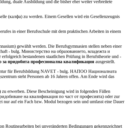
dung, duale Ausbildung und die bisher eher weiter verbreitete
elle (калфа) zu werden. Einem Gesellen wird ein Gesellenzeugnis
erufes in einer Berufsschule mit dem praktischen Arbeiten in einem
asium) gewählt werden. Die Berufsgymnasien stellen neben einer
chaft
-
bulg. Министерство на образованието, младежта и
rfolgreich bestandenen staatlichen Prüfung in Berufstheorie und -
о за придобита професионална квалификация
ausgestellt.
 Agentur für Berufsbildung NAVET - bulg. НАПОО Националната
szentrum steht Personen ab 16 Jahren offen. Am Ende wird das
) zu erwerben. Diese Bescheinigung wird in folgenden Fällen
за придобиване на квалификация по част от професията) oder zur
ei nur auf ein Fach bzw. Modul bezogen sein und umfasst eine Dauer
 von Routinearbeiten bei unveränderten Bedingungen gekennzeichnet