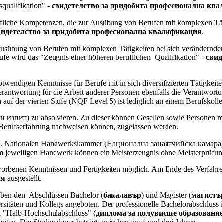
squalifikation" -
свидетелство за придобита професионална кв
berufliche Kompetenzen, die zur Ausübung von Berufen mit komplexen Tä
видетелство за придобита професионална квалификация
.
zur Ausübung von Berufen mit komplexen Tätigkeiten bei sich verändern
stufe wird das "Zeugnis einer höheren beruflichen Qualifikation" -
свид
 notwendigen Kenntnisse für Berufe mit in sich diversifizierten Tätigke
twortung für die Arbeit anderer Personen ebenfalls die Verantwortung
n auf der vierten Stufe (NQF Level 5) ist lediglich an einem Berufskoll
ки изпит) zu absolvieren. Zu dieser können Gesellen sowie Personen 
 Berufserfahrung nachweisen können, zugelassen werden.
ulg. Nationalen Handwerkskammer (Национална занаятчийска камара) 
im jeweiligen Handwerk können ein Meisterzeugnis ohne Meisterprüfun
rworbenen Kenntnissen und Fertigkeiten möglich. Am Ende des Verfahre
ия
ausgestellt.
eben den Abschlüssen Bachelor (
бакалавър
) und Magister (
магистъ
rsitäten und Kollegs angeboten. Der professionelle Bachelorabschluss i
n "Halb-Hochschulabschluss" (
диплома за полувисше образовани
boten. Die Studiendauer beträgt zwischen zwei und drei Jahren.