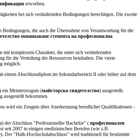
алификация
erworben.
tigkeiten bei sich verändernden Bedingungen berechtigen. Die zweite
den Bedingungen, die auch die Übernahme von Verantwortung für die
етелство повишаване степента на професионална
iten mit komplexem Charakter, die unter sich verändernden
 für die Verteilung der Ressourcen beinhalten. Die vierte
eg möglich.
mit einem Abschlussdiplom im Sekundarbereich II oder höher auf dem
ein Meisterzeugnis (
майсторско свидетелство
) ausgestellt.
g ausgestellt bekommen.
ns wird ein Zeugnis über Anerkennung beruflicher Qualifikationen -
р
) der Abschluss "Professioneller Bachelor" (
професионален
st seit 2007 in einigen medizinischen Berufen (wie z.B.
е
). Der "Halb-Hochschulabschluss" wird traditionell für bestimmte