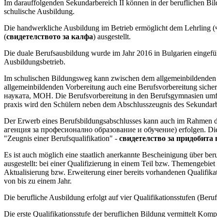
Im darauffolgenden Sekundarbereich II können in der beruflichen Bil
schulische Ausbildung.
Die handwerkliche Ausbildung im Betrieb ermöglicht dem Lehrling (
(
свидетелството за калфа
) ausgestellt.
Die duale Berufsausbildung wurde im Jahr 2016 in Bulgarien eingeführ
Ausbildungsbetrieb.
Im schulischen Bildungsweg kann zwischen dem allgemeinbildenden
allgemeinbildenden Vorbereitung auch eine Berufsvorbereitung sicher
науката, MOH. Die Berufsvorbereitung in den Berufsgymnasien umfasst
praxis wird den Schülern neben dem Abschlusszeugnis des Sekundarbe
Der Erwerb eines Berufsbildungsabschlusses kann auch im Rahmen 
агенция за професионално образование и обучение) erfolgen. Die Be
"Zeugnis einer Berufsqualifikation" -
свидетелство за придобит
Es ist auch möglich eine staatlich anerkannte Bescheinigung über beru
ausgestellt: bei einer Qualifizierung in einem Teil bzw. Themeng
Aktualisierung bzw. Erweiterung einer bereits vorhandenen Qualifi
von bis zu einem Jahr.
Die berufliche Ausbildung erfolgt auf vier Qualifikationsstufen (Beruf
Die erste Qualifikationsstufe der beruflichen Bildung vermittelt K