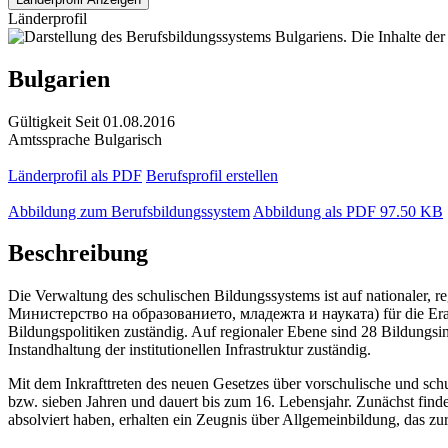
Länderprofil
Bulgarien
Gültigkeit
Seit 01.08.2016
Amtssprache
Bulgarisch
Länderprofil als PDF
Berufsprofil erstellen
Abbildung zum Berufsbildungssystem
Abbildung als PDF
97.50 KB
Beschreibung
Die Verwaltung des schulischen Bildungssystems ist auf nationaler, r
Министерство на образованието, младежта и науката) für die Erarbe
Bildungspolitiken zuständig. Auf regionaler Ebene sind 28 Bildungsi
Instandhaltung der institutionellen Infrastruktur zuständig.
Mit dem Inkrafttreten des neuen Gesetzes über vorschulische und schu
bzw. sieben Jahren und dauert bis zum 16. Lebensjahr. Zunächst findet d
absolviert haben, erhalten ein Zeugnis über Allgemeinbildung, das z