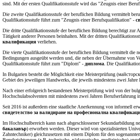
sind. Mit der ersten Qualifikationsstufe wird das "Zeugnis einer Beruf
Die zweite Qualifikationsstufe der beruflichen Bildung vermittelt 
Qualifikationsstufe führt zum "Zeugnis einer Berufsqualifikation" -
с
Die dritte Qualifikationsstufe der beruflichen Bildung berechtigt 
Tätigkeit anderer Personen beinhalten. Mit der dritten Qualifikations
квалификация
verliehen.
Die vierte Qualifikationsstufe der beruflichen Bildung vermittelt die
Bedingungen ausgeübt werden und, die neben der Übernahme von Veran
Qualifikationsstufe führt zum "Diplom" -
диплома
. Die Qualifikatio
In Bulgarien besteht die Möglichkeit eine Meisterprüfung (майсторс
Gebiet des jeweiligen Handwerks, die jeweils mindestens zwei Jahre
Nach einer erfolgreich bestandenen Meisterprüfung wird von der b
Hochschulabsolventen mit mindestens zwei Jahren Berufserfahrung 
Seit 2016 ist außerdem eine staatliche Anerkennung von informell e
свидетелство за валидиране на професионална квалификац
Im Hochschulbereich kann nach abgeschlossener Sekundarbildung n
бакалавър
) erworben werden. Dieser wird von spezialisierten Unive
Zahntechniker) gleichzusetzen mit einem Diplom für den sogenannte
Berufsrichtungen (z.B. technische, pädagogische, medizinische) ange