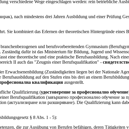
dung verschiedene Wege eingeschlagen werden: rein betriebliche Ausbil
чирак), nach mindestens drei Jahren Ausbildung und einer Prüfung Ges
t. Sie kombiniert das Erlernen der theoretischen Hintergründe eines B
 branchenbezogenen und berufsvorbereitenden Gymnasium (Berufsgymn
. Zuständig dafür ist das Ministerium für Bildung, Jugend und Wissens
 eine theoretische und eine praktische Berufsausbildung. Nach einer e
reich II auch das "Zeugnis einer Berufsqualifikation" -
свидетелств
der Erwachsenenbildung (Zuständigkeiten liegen bei der Nationale
rufsausbildung auf den Stufen eins bis drei an einem Berufsbildung
а професионална квалификация
ausgestellt.
fliche Qualifizierung (
удостоверение за професионално обучение
ebiet einer Berufsqualifikation (завършено професионално обучение 
kation (актуализиране или разширяване). Die Qualifizierung kann dab
sbildungsgesetz § 8 Abs. 1 - 5):
ompetenzen, die zur Ausübung von Berufen befähigen, deren Tätigkeiten