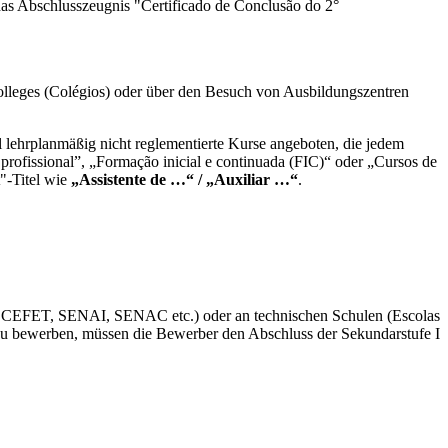
as Abschlusszeugnis "Certificado de Conclusão do 2°
olleges (Colégios) oder über den Besuch von Ausbildungszentren
 lehrplanmäßig nicht reglementierte Kurse angeboten, die jedem
rofissional”, „Formação inicial e continuada (FIC)“ oder „Cursos de
t"-Titel wie
„Assistente de …“ / „Auxiliar …“
.
(IF, CEFET, SENAI, SENAC etc.) oder an technischen Schulen (Escolas
en zu bewerben, müssen die Bewerber den Abschluss der Sekundarstufe I