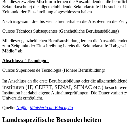
Bei dieser zweiten Mischform lernen die Auszubildenden die berufli
Sekundarschule) die allgemeinbildende Sekundarstufe II besuchen. Um
Zeitpunkt der Einschreibung abgeschlossen haben.
Nach insgesamt drei bis vier Jahren erhalten die Absolventen die Zeu
Cursos Técnicos Subsequentes (Ganzheitliche Berufsausbildung)
Mit dieser ganzheitlichen Berufsausbildung lernen die Auszubildend
zum Zeitpunkt der Einschreibung bereits die Sekundarstufe II abgesc
Médio"
ab.
Abschluss: "Tecnólogo"
Cursos Superiores de Tecnología (Höhere Berufsbildung)
Im Anschluss an die erste Berufsausbildung oder die allgemeinbilde
instituten (IF, CEFET, SENAI, SENAC etc.)
besucht werd
Institution hat dabei eigene Aufnahmeprüfungen. Die Dauer variiert 
Universität ermöglicht.
Quelle:
Nuffic
;
Ministério da Educação
Landesspezifische Besonderheiten