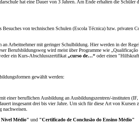
arschule hat eine Dauer von 3 Jahren. Am Ende erhalten die Schüler d
es Besuches von technischen Schulen (Escola Técnica) bzw. privaten C
m an Arbeitnehmer mit geringer Schulbildung. Hier werden in der Regel
eser Berufsbildungsweg wird meist über Programme wie „Qualificação p
eder ein Kurs-Abschlusszertifikat
„curso de…“
oder einen "Hilfskraf
usbildungsformen gewählt werden:
mit einer beruflichen Ausbildung an Ausbildungszentren/-instituten 
 dauert insgesamt drei bis vier Jahre. Um sich für diese Art von Kurs
ng nachweisen.
 Nivel Médio"
und
"Certificado de Conclusão do Ensino Médio"