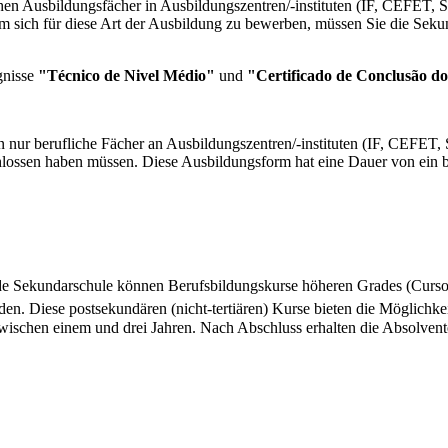
chen Ausbildungsfächer in Ausbildungszentren/-instituten (IF, CEFET, 
 sich für diese Art der Ausbildung zu bewerben, müssen Sie die Sekund
gnisse
"Técnico de Nivel Médio"
und
"Certificado de Conclusão d
en nur berufliche Fächer an Ausbildungszentren/-instituten (IF, CEFET
hlossen haben müssen. Diese Ausbildungsform hat eine Dauer von ein b
nde Sekundarschule können Berufsbildungskurse höheren Grades (Curso
en. Diese postsekundären (nicht-tertiären) Kurse bieten die Möglichkeit
zwischen einem und drei Jahren. Nach Abschluss erhalten die Absolvent