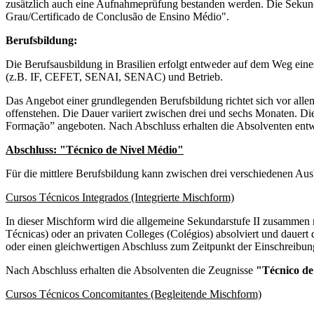
zusätzlich auch eine Aufnahmeprüfung bestanden werden. Die Sekund
Grau/Certificado de Conclusão de Ensino Médio".
Berufsbildung:
Die Berufsausbildung in Brasilien erfolgt entweder auf dem Weg ein
(z.B. IF, CEFET, SENAI, SENAC) und Betrieb.
Das Angebot einer grundlegenden Berufsbildung richtet sich vor alle
offenstehen. Die Dauer variiert zwischen drei und sechs Monaten. Di
Formação” angeboten. Nach Abschluss erhalten die Absolventen entw
Abschluss: "Técnico de Nivel Médio"
Für die mittlere Berufsbildung kann zwischen drei verschiedenen A
Cursos Técnicos Integrados (Integrierte Mischform)
In dieser Mischform wird die allgemeine Sekundarstufe II zusammen 
Técnicas) oder an privaten Colleges (Colégios) absolviert und dauert
oder einen gleichwertigen Abschluss zum Zeitpunkt der Einschreibu
Nach Abschluss erhalten die Absolventen die Zeugnisse
"Técnico de
Cursos Técnicos Concomitantes (Begleitende Mischform)