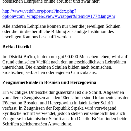
bosnischen Lehrpläne online abrufbar und zwar hier:
http://www.vetbih.org/portal/index.php?
option=com_wrapper&view=wrapper&Itemid=177&lang=hr
Alle anderen Lehrpläne können nur über die jeweiligen Schulen
oder die für die berufliche Bildung zuständige Institution des
jeweiligen Kantons beschafft werden.
Brčko Distrikt
Im Distrikt Brčko, in dem nur gut 90.000 Menschen leben, wird auf
Grund ethnischen Vielfalt nach den unterschiedlichsten Lehrplänen
unterrichtet. Die einzelnen Schulen bilden nach bosnischen,
kroatischen, serbischen oder eigenen Curricula aus.
Zeugnismerkmale in Bosnien und Herzegowina
Ein wichtiges Unterscheidungsmerkmal ist die Schrift. Abgesehen
von älteren Zeugnissen aus den 90er Jahren sind Dokumente aus der
Föderation Bosnien und Herzegowina in lateinischer Schrift
verfasst. In Zeugnissen der Republik Srpska wird vorwiegend
kyrillische Schrift verwendet, jedoch stellen einzelne Schulen auch
Zeugnisse in lateinischer Schrift aus. Im Distrikt Brčko finden beide
Schriften gleichermaßen Anwendung.