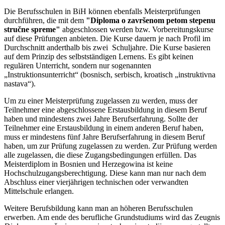
Die Berufsschulen in BiH können ebenfalls Meisterprüfungen
durchführen, die mit dem
"Diploma o završenom petom stepenu
stručne spreme"
abgeschlossen werden bzw. Vorbereitungskurse
auf diese Prüfungen anbieten. Die Kurse dauern je nach Profil im
Durchschnitt anderthalb bis zwei Schuljahre. Die Kurse basieren
auf dem Prinzip des selbstständigen Lernens. Es gibt keinen
regulären Unterricht, sondern nur sogenannten
„Instruktionsunterricht“ (bosnisch, serbisch, kroatisch „instruktivna
nastava“).
Um zu einer Meisterprüfung zugelassen zu werden, muss der
Teilnehmer eine abgeschlossene Erstausbildung in diesem Beruf
haben und mindestens zwei Jahre Berufserfahrung. Sollte der
Teilnehmer eine Erstausbildung in einem anderen Beruf haben,
muss er mindestens fünf Jahre Berufserfahrung in diesem Beruf
haben, um zur Prüfung zugelassen zu werden. Zur Prüfung werden
alle zugelassen, die diese Zugangsbedingungen erfüllen. Das
Meisterdiplom in Bosnien und Herzegowina ist keine
Hochschulzugangsberechtigung. Diese kann man nur nach dem
Abschluss einer vierjährigen technischen oder verwandten
Mittelschule erlangen.
Weitere Berufsbildung kann man an höheren Berufsschulen
erwerben. Am ende des berufliche Grundstudiums wird das Zeugnis