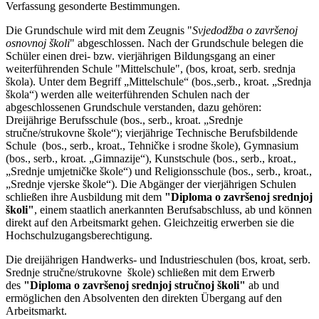
Verfassung gesonderte Bestimmungen.
Die Grundschule wird mit dem Zeugnis "
Svjedodžba o završenoj
osnovnoj školi
" abgeschlossen. Nach der Grundschule belegen die
Schüler einen drei- bzw. vierjährigen Bildungsgang an einer
weiterführenden Schule "Mittelschule", (bos, kroat, serb. srednja
škola). Unter dem Begriff
„Mittelschule“ (bos.,serb., kroat. „Srednja
škola“) werden alle weiterführenden Schulen nach der
abgeschlossenen Grundschule verstanden, dazu gehören:
Dreijährige Berufsschule (bos., serb., kroat. „Srednje
stručne/strukovne škole“); vierjährige Technische Berufsbildende
Schule (bos., serb., kroat., Tehničke i srodne škole), Gymnasium
(bos., serb., kroat. „Gimnazije“), Kunstschule (bos., serb., kroat.,
„Srednje umjetničke škole“) und Religionsschule (bos., serb., kroat.,
„Srednje vjerske škole“). Die Abgänger der vierjährigen Schulen
schließen ihre Ausbildung mit dem
"Diploma o završenoj srednjoj
školi"
, einem staatlich anerkannten Berufsabschluss, ab und können
direkt auf den Arbeitsmarkt gehen. Gleichzeitig erwerben sie die
Hochschulzugangsberechtigung.
Die dreijährigen Handwerks- und Industrieschulen (bos, kroat, serb.
Srednje stručne/strukovne škole) schließen mit dem Erwerb
des
"Diploma o završenoj srednjoj stručnoj školi"
ab und
ermöglichen den Absolventen den direkten Übergang auf den
Arbeitsmarkt.