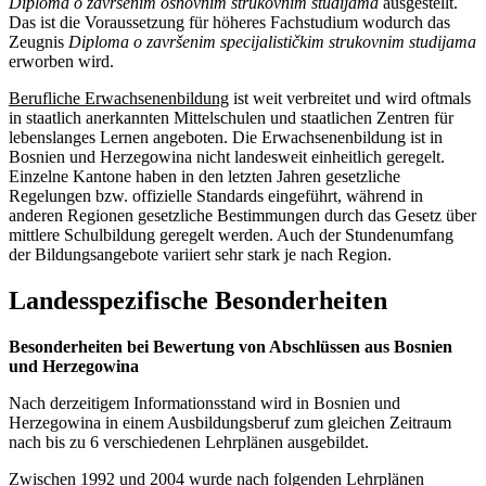
Diploma o završenim osnovnim strukovnim studijama
ausgestellt.
Das ist die Voraussetzung für höheres Fachstudium wodurch das
Zeugnis
Diploma o završenim specijalističkim strukovnim studijama
erworben wird.
Berufliche Erwachsenenbildung
ist weit verbreitet und wird oftmals
in staatlich anerkannten Mittelschulen und staatlichen Zentren für
lebenslanges Lernen angeboten. Die Erwachsenenbildung ist in
Bosnien und Herzegowina nicht landesweit einheitlich geregelt.
Einzelne Kantone haben in den letzten Jahren gesetzliche
Regelungen bzw. offizielle Standards eingeführt, während in
anderen Regionen gesetzliche Bestimmungen durch das Gesetz über
mittlere Schulbildung geregelt werden. Auch der Stundenumfang
der Bildungsangebote variiert sehr stark je nach Region.
Landesspezifische Besonderheiten
Besonderheiten bei Bewertung von Abschlüssen aus Bosnien
und Herzegowina
Nach derzeitigem Informationsstand wird in Bosnien und
Herzegowina in einem Ausbildungsberuf zum gleichen Zeitraum
nach bis zu 6 verschiedenen Lehrplänen ausgebildet.
Zwischen 1992 und 2004 wurde nach folgenden Lehrplänen