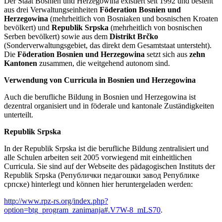
Der Staat Bosnien und Herzegowina existiert seit 1992 und besteht
aus drei Verwaltungseinheiten
Föderation Bosnien und
Herzegowina
(mehrheitlich von Bosniaken und bosnischen Kroaten
bevölkert) und
Republik Srpska
(mehrheitlich von bosnischen
Serben bevölkert) sowie aus dem
Distrikt Brčko
(Sonderverwaltungsgebiet, das direkt dem Gesamtstaat untersteht).
Die
Föderation Bosnien und Herzegowina
setzt sich aus
zehn
Kantonen
zusammen, die weitgehend autonom sind.
Verwendung von Curricula in Bosnien und Herzegowina
Auch die berufliche Bildung in Bosnien und Herzegowina ist
dezentral organisiert und in föderale und kantonale Zuständigkeiten
unterteilt.
Republik Srpska
In der Republik Srpska ist die berufliche Bildung zentralisiert und
alle Schulen arbeiten seit 2005 vorwiegend mit einheitlichen
Curricula. Sie sind auf der Webseite des pädagogischen Instituts der
Republik Srpska (Републички педагошки завод Републике
српске) hinterlegt und können hier heruntergeladen werden:
http://www.rpz-rs.org/index.php?
option=btg_program_zanimanja#.V7W-8_mLS70
.