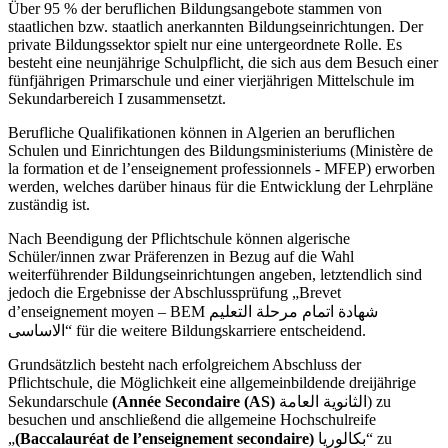
Über 95 % der beruflichen Bildungsangebote stammen von
staatlichen bzw. staatlich anerkannten Bildungseinrichtungen. Der
private Bildungssektor spielt nur eine untergeordnete Rolle. Es
besteht eine neunjährige Schulpflicht, die sich aus dem Besuch einer
fünfjährigen Primarschule und einer vierjährigen Mittelschule im
Sekundarbereich I zusammensetzt.
Berufliche Qualifikationen können in Algerien an beruflichen
Schulen und Einrichtungen des Bildungsministeriums (Ministère de
la formation et de l’enseignement professionnels - MFEP) erworben
werden, welches darüber hinaus für die Entwicklung der Lehrpläne
zuständig ist.
Nach Beendigung der Pflichtschule können algerische
Schüler/innen zwar Präferenzen in Bezug auf die Wahl
weiterführender Bildungseinrichtungen angeben, letztendlich sind
jedoch die Ergebnisse der Abschlussprüfung „Brevet
d’enseignement moyen – BEM شهادة اتمام مرحلة التعليم
الاساسى“ für die weitere Bildungskarriere entscheidend.
Grundsätzlich besteht nach erfolgreichem Abschluss der
Pflichtschule, die Möglichkeit eine allgemeinbildende dreijährige
Sekundarschule
(Année Secondaire (AS)
الثانوية العامة) zu
besuchen und anschließend die allgemeine Hochschulreife
„
(Baccalauréat de l’enseignement secondaire)
بكالوريا“ zu