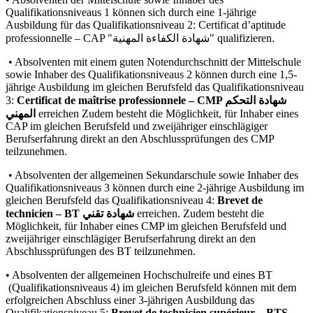
Qualifikationsniveaus 1 können sich durch eine 1-jährige
Ausbildung für das Qualifikationsniveau 2: Certificat d’aptitude
professionnelle – CAP "شهادة الكفاءة المهنية" qualifizieren.
• Absolventen mit einem guten Notendurchschnitt der Mittelschule
sowie Inhaber des Qualifikationsniveaus 2 können durch eine 1,5-
jährige Ausbildung im gleichen Berufsfeld das Qualifikationsniveau
3:
Certificat de maîtrise professionnele – CMP شهادة التحكم
المهني
erreichen Zudem besteht die Möglichkeit, für Inhaber eines
CAP im gleichen Berufsfeld und zweijähriger einschlägiger
Berufserfahrung direkt an den Abschlussprüfungen des CMP
teilzunehmen.
• Absolventen der allgemeinen Sekundarschule sowie Inhaber des
Qualifikationsniveaus 3 können durch eine 2-jährige Ausbildung im
gleichen Berufsfeld das Qualifikationsniveau 4:
Brevet de
technicien – BT شهادة تقني
erreichen. Zudem besteht die
Möglichkeit, für Inhaber eines CMP im gleichen Berufsfeld und
zweijähriger einschlägiger Berufserfahrung direkt an den
Abschlussprüfungen des BT teilzunehmen.
• Absolventen der allgemeinen Hochschulreife und eines BT
(Qualifikationsniveaus 4) im gleichen Berufsfeld können mit dem
erfolgreichen Abschluss einer 3-jährigen Ausbildung das
Qualifikationsniveau 5:
Brevet de technicien supérieur – BTS