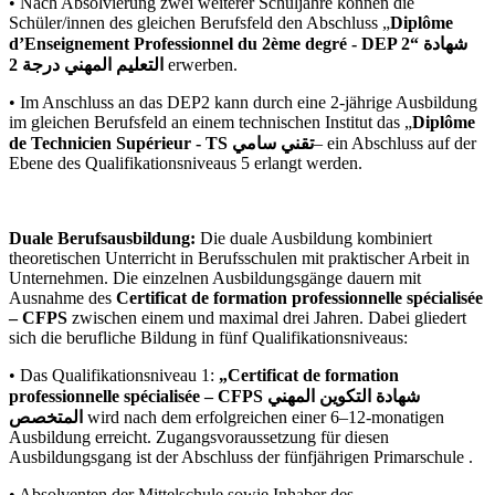
• Nach Absolvierung zwei weiterer Schuljahre können die
Schüler/innen des gleichen Berufsfeld den Abschluss „
Diplôme
d’Enseignement Professionnel du 2ème degré - DEP 2“ شهادة
التعليم المهني درجة 2
erwerben.
• Im Anschluss an das DEP2 kann durch eine 2-jährige Ausbildung
im gleichen Berufsfeld an einem technischen Institut das „
Diplôme
de Technicien Supérieur - TS تقني سامي
– ein Abschluss auf der
Ebene des Qualifikationsniveaus 5 erlangt werden.
Duale Berufsausbildung:
Die duale Ausbildung kombiniert
theoretischen Unterricht in Berufsschulen mit praktischer Arbeit in
Unternehmen. Die einzelnen Ausbildungsgänge dauern mit
Ausnahme des
Certificat de formation professionnelle spécialisée
– CFPS
zwischen einem und maximal drei Jahren. Dabei gliedert
sich die berufliche Bildung in fünf Qualifikationsniveaus:
• Das Qualifikationsniveau 1:
„Certificat de formation
professionnelle spécialisée – CFPS شهادة التكوين المهني
المتخصص
wird nach dem erfolgreichen einer 6–12-monatigen
Ausbildung erreicht. Zugangsvoraussetzung für diesen
Ausbildungsgang ist der Abschluss der fünfjährigen Primarschule .
• Absolventen der Mittelschule sowie Inhaber des