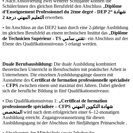
• Nach Absolvierung zwei weiterer Schuljahre können die
Schüler/innen des gleichen Berufsfeld den Abschluss „
Diplôme
d’Enseignement Professionnel du 2ème degré - DEP 2“ شهادة
التعليم المهني درجة 2
erwerben.
• Im Anschluss an das DEP2 kann durch eine 2-jährige Ausbildung
im gleichen Berufsfeld an einem technischen Institut das „
Diplôme
de Technicien Supérieur - TS تقني سامي
– ein Abschluss auf der
Ebene des Qualifikationsniveaus 5 erlangt werden.
Duale Berufsausbildung:
Die duale Ausbildung kombiniert
theoretischen Unterricht in Berufsschulen mit praktischer Arbeit in
Unternehmen. Die einzelnen Ausbildungsgänge dauern mit
Ausnahme des
Certificat de formation professionnelle spécialisée
– CFPS
zwischen einem und maximal drei Jahren. Dabei gliedert
sich die berufliche Bildung in fünf Qualifikationsniveaus:
• Das Qualifikationsniveau 1:
„Certificat de formation
professionnelle spécialisée – CFPS شهادة التكوين المهني
المتخصص
wird nach dem erfolgreichen einer 6–12-monatigen
Ausbildung erreicht. Zugangsvoraussetzung für diesen
Ausbildungsgang ist der Abschluss der fünfjährigen Primarschule .
• Absolventen der Mittelschule sowie Inhaber des