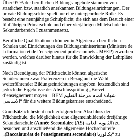
Über 95 % der beruflichen Bildungsangebote stammen von
staatlichen bzw. staatlich anerkannten Bildungseinrichtungen. Der
private Bildungssektor spielt nur eine untergeordnete Rolle. Es
besteht eine neunjährige Schulpflicht, die sich aus dem Besuch einer
fünfjährigen Primarschule und einer vierjährigen Mittelschule im
Sekundarbereich I zusammensetzt.
Berufliche Qualifikationen können in Algerien an beruflichen
Schulen und Einrichtungen des Bildungsministeriums (Ministère de
la formation et de l’enseignement professionnels - MFEP) erworben
werden, welches darüber hinaus für die Entwicklung der Lehrpläne
zuständig ist.
Nach Beendigung der Pflichtschule können algerische
Schüler/innen zwar Präferenzen in Bezug auf die Wahl
weiterführender Bildungseinrichtungen angeben, letztendlich sind
jedoch die Ergebnisse der Abschlussprüfung „Brevet
d’enseignement moyen – BEM شهادة اتمام مرحلة التعليم
الاساسى“ für die weitere Bildungskarriere entscheidend.
Grundsätzlich besteht nach erfolgreichem Abschluss der
Pflichtschule, die Möglichkeit eine allgemeinbildende dreijährige
Sekundarschule
(Année Secondaire (AS)
الثانوية العامة) zu
besuchen und anschließend die allgemeine Hochschulreife
„
(Baccalauréat de l’enseignement secondaire)
بكالوريا“ zu