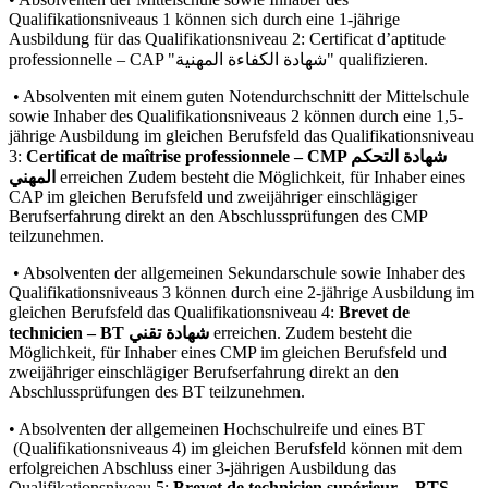
Qualifikationsniveaus 1 können sich durch eine 1-jährige
Ausbildung für das Qualifikationsniveau 2: Certificat d’aptitude
professionnelle – CAP "شهادة الكفاءة المهنية" qualifizieren.
• Absolventen mit einem guten Notendurchschnitt der Mittelschule
sowie Inhaber des Qualifikationsniveaus 2 können durch eine 1,5-
jährige Ausbildung im gleichen Berufsfeld das Qualifikationsniveau
3:
Certificat de maîtrise professionnele – CMP شهادة التحكم
المهني
erreichen Zudem besteht die Möglichkeit, für Inhaber eines
CAP im gleichen Berufsfeld und zweijähriger einschlägiger
Berufserfahrung direkt an den Abschlussprüfungen des CMP
teilzunehmen.
• Absolventen der allgemeinen Sekundarschule sowie Inhaber des
Qualifikationsniveaus 3 können durch eine 2-jährige Ausbildung im
gleichen Berufsfeld das Qualifikationsniveau 4:
Brevet de
technicien – BT شهادة تقني
erreichen. Zudem besteht die
Möglichkeit, für Inhaber eines CMP im gleichen Berufsfeld und
zweijähriger einschlägiger Berufserfahrung direkt an den
Abschlussprüfungen des BT teilzunehmen.
• Absolventen der allgemeinen Hochschulreife und eines BT
(Qualifikationsniveaus 4) im gleichen Berufsfeld können mit dem
erfolgreichen Abschluss einer 3-jährigen Ausbildung das
Qualifikationsniveau 5:
Brevet de technicien supérieur – BTS