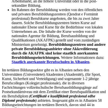
Arbeitsmarkt, an die höhere Universität oder in die post-
sekundäre Bildung.
Im Rahmen der Berufsbildung werden von den öffentlichen
und privaten Berufsbildungszentren (Qendrat e Formimit
profesional) Berufskurse angeboten, die bis zu zwei Jahre
dauern. Solche Berufsbildungszentren bieten Kurse auf
nationaler Ebene und Kurse für die Bedürfnisse von lokalen
Unternehmen an. Die Inhalte der Kurse werden von der
nationalen Agentur
für Bildung, Berufsausbildung und
Qualifikationen (AKAFPK)
gestellt und vom zuständigen
Ministerium genehmigt.
Berufsbildungszentren und andere
private Berufsbildungsanbieter ohne Akkreditierung
durch die AKAFPK sind keine staatlich anerkannten
Berufsbildungseinrichtungen.
Weitere Informationen dazu:
Staatlich anerkannte Berufsschulen in Albanien
.
Im tertiären Bildungssektor gibt es in Albanien neben den
Universitäten (Universitetet) Akademien (Akademitë), (für Sport,
Kunst, Sicherheit und Verteidigung) und sogenannte 1-2 jährige
Berufscolleges (Kolegjet profesionale), die in diversen
Fachrichtungen vollzeitschulische Berufsausbildungsgänge auf
Postsekundärniveau mit dem Zertifikat einer Berufsqualifikation und
ein Berufsdiplom
(Certifikatë e kualifikimit profesional edhe
Diplomë profesionale)
anbieten. Insgesamt gibt es in Albanien 58
Bildungseinrichtungen im tertiären Bereich, davon sind 44 in