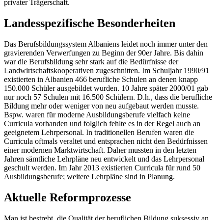
privater Trägerschaft.
Landesspezifische Besonderheiten
Das Berufsbildungssystem Albaniens leidet noch immer unter den
gravierenden Verwerfungen zu Beginn der 90er Jahre. Bis dahin
war die Berufsbildung sehr stark auf die Bedürfnisse der
Landwirtschaftskooperativen zugeschnitten. Im Schuljahr 1990/91
existierten in Albanien 466 berufliche Schulen an denen knapp
150.000 Schüler ausgebildet wurden. 10 Jahre später 2000/01 gab
nur noch 57 Schulen mit 16.500 Schülern. D.h., dass die berufliche
Bildung mehr oder weniger von neu aufgebaut werden musste.
Bspw. waren für moderne Ausbildungsberufe vielfach keine
Curricula vorhanden und folglich fehlte es in der Regel auch an
geeignetem Lehrpersonal. In traditionellen Berufen waren die
Curricula oftmals veraltet und entsprachen nicht den Bedürfnissen
einer modernen Marktwirtschaft. Daher mussten in den letzten
Jahren sämtliche Lehrpläne neu entwickelt und das Lehrpersonal
geschult werden. Im Jahr 2013 existierten Curricula für rund 50
Ausbildungsberufe; weitere Lehrpläne sind in Planung.
Aktuelle Reformprozesse
Man ist bestrebt, die Qualität der beruflichen Bildung suksessiv an