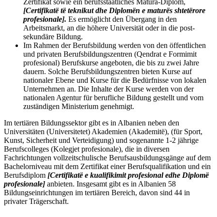
Zertifikat sowie ein berufsstaatliches Matura-Diplom,
[Certifikatë të teknikut dhe Diplomën e maturës shtetërore
profesionale].
Es ermöglicht den Übergang in den
Arbeitsmarkt, an die höhere Universität oder in die post-
sekundäre Bildung.
Im Rahmen der Berufsbildung werden von den öffentlichen
und privaten Berufsbildungszentren (Qendrat e Formimit
profesional) Berufskurse angeboten, die bis zu zwei Jahre
dauern. Solche Berufsbildungszentren bieten Kurse auf
nationaler Ebene und Kurse für die Bedürfnisse von lokalen
Unternehmen an. Die Inhalte der Kurse werden von der
nationalen Agentur für berufliche Bildung gestellt und vom
zuständigen Ministerium genehmigt.
Im tertiären Bildungssektor gibt es in Albanien neben den
Universitäten (Universitetet) Akademien (Akademitë), (für Sport,
Kunst, Sicherheit und Verteidigung) und sogenannte 1-2 jährige
Berufscolleges (Kolegjet profesionale), die in diversen
Fachrichtungen vollzeitschulische Berufsausbildungsgänge auf dem
Bachelorniveau mit dem Zertifikat einer Berufsqualifikation und ein
Berufsdiplom
[Certifikatë e kualifikimit profesional edhe Diplomë
profesionale]
anbieten. Insgesamt gibt es in Albanien 58
Bildungseinrichtungen im tertiären Bereich, davon sind 44 in
privater Trägerschaft.