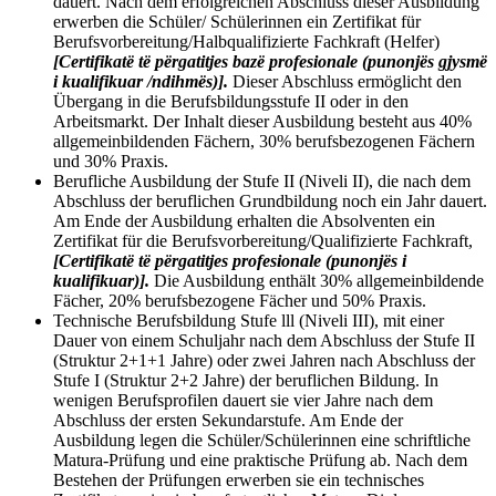
dauert. Nach dem erfolgreichen Abschluss dieser Ausbildung
erwerben die Schüler/ Schülerinnen ein Zertifikat für
Berufsvorbereitung/Halbqualifizierte Fachkraft (Helfer)
[Certifikatë të përgatitjes bazë profesionale (punonjës gjysmë
i kualifikuar /ndihmës)].
Dieser Abschluss ermöglicht den
Übergang in die Berufsbildungsstufe II oder in den
Arbeitsmarkt. Der Inhalt dieser Ausbildung besteht aus 40%
allgemeinbildenden Fächern, 30% berufsbezogenen Fächern
und 30% Praxis.
Berufliche Ausbildung der Stufe II (Niveli II), die nach dem
Abschluss der beruflichen Grundbildung noch ein Jahr dauert.
Am Ende der Ausbildung erhalten die Absolventen ein
Zertifikat für die Berufsvorbereitung/Qualifizierte Fachkraft,
[Certifikatë të përgatitjes profesionale (punonjës i
kualifikuar)].
Die Ausbildung enthält 30% allgemeinbildende
Fächer, 20% berufsbezogene Fächer und 50% Praxis.
Technische Berufsbildung Stufe lll (Niveli III), mit einer
Dauer von einem Schuljahr nach dem Abschluss der Stufe II
(Struktur 2+1+1 Jahre) oder zwei Jahren nach Abschluss der
Stufe I (Struktur 2+2 Jahre) der beruflichen Bildung. In
wenigen Berufsprofilen dauert sie vier Jahre nach dem
Abschluss der ersten Sekundarstufe. Am Ende der
Ausbildung legen die Schüler/Schülerinnen eine schriftliche
Matura-Prüfung und eine praktische Prüfung ab. Nach dem
Bestehen der Prüfungen erwerben sie ein technisches