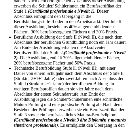
dauert. Nach dem erfolgreichen Abschluss dieser Ausbildung
erwerben die Schüler/ Schülerinnen ein Berufszertifikat der
Stufe 1
(Certifikatë profesionale e Nivelit 1).
Dieser
Abschluss ermöglicht den Übergang in die
Berufsbildungsstufe II oder in den Arbeitsmarkt. Der Inhalt
dieser Ausbildung besteht aus 40% allgemeinbildenden
Fächern, 30% berufsbezogenen Fächern und 30% Praxis.
Berufliche Ausbildung der Stufe II (Niveli II), die nach dem
Abschluss der beruflichen Grundbildung noch ein Jahr dauert.
Am Ende der Ausbildung erhalten die Absolventen
Berufszertifikat der Stufe 2,
(Certifikatë profesionale e Nivelit
2).
Die Ausbildung enthält 30% allgemeinbildende Fächer,
20% berufsbezogene Fächer und 50% Praxis.
Technische Berufsbildung Stufe lll (Niveli III), mit einer
Dauer von einem Schuljahr nach dem Abschluss der Stufe II
(Struktur 2+1+1 Jahre) oder zwei Jahren nach Abschluss der
Stufe I (Struktur 2+2 Jahre) der beruflichen Bildung. In
wenigen Berufsprofilen dauert sie vier Jahre nach dem
Abschluss der ersten Sekundarstufe. Am Ende der
Ausbildung legen die Schüler/Schülerinnen eine schriftliche
Matura-Prüfung und eine praktische Prüfung ab. Nach dem
Bestehen der Prüfungen erwerben sie ein Berufszertifikat der
Stufe 3 sowie ein berufsstaatliches Matura-Berufsdiplom,
(Certifikatë profesionale e Nivelit 3 dhe Diplomën e maturës
shtetërore profesionale).
Es ermöglicht den Übergang in den