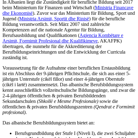
In Albanien liegt die Zuständigkeit für berufliche Bildung seit 2017
beim Ministerium für Finanzen und Wirtschaft (
Ministria Financave
dhe Ekonomisë
). Zuvor war das Ministerium für Bildung, Sport und
Jugend (
Ministria Arsimit, Sportit dhe Rinisë
) für die berufliche
Bildung verantwortlich. Seit März 2007 sind zahlreiche
Kompetenzen auf die nationale Agentur
für Bildung,
Berufsausbildung und Qualifikationen
(
Agjencia Kombëtare e
Arsimit, Formimit Profesional dhe Kualifikimeve
, AKAFPK)
übertragen, die nunmehr für die Akkreditierung der
Berufbildungseinrichtungen und die Entwicklung der Curricula
zuständig ist.
Voraussetzung für die Aufnahme einer beruflichen Erstausbildung
ist ein Abschluss der 9-jährigen Pflichtschule, die sich aus einer 5-
jährigen Unterstufe (cikël fillor) und einer 4-jährigen Oberstufe
(cikël i lartë) zusammensetzt. Das albanische Berufsbildungssystem
kennt ausschließlich vollzeitschulische Bildungsgänge, und zwar die
2-4-jährigen öffentlichen & privaten Berufsbildenden
Sekundarschulen
(Shkollë e Mesme Profesionale)
sowie die
öffentlichen & privaten Berufsbildungszentren
(Qendrat e Formimit
profesional)
.
Das albanische Berufsbildungssystem bietet an:
Berufsgrundbildung der Stufe I (Niveli I), die zwei Schuljahre