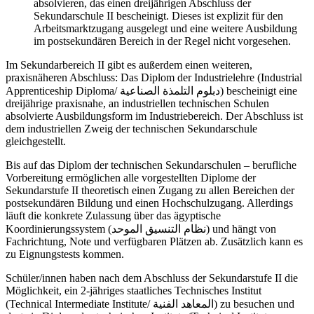
absolvieren, das einen dreijährigen Abschluss der
Sekundarschule II bescheinigt. Dieses ist explizit für den
Arbeitsmarktzugang ausgelegt und eine weitere Ausbildung
im postsekundären Bereich in der Regel nicht vorgesehen.
Im Sekundarbereich II gibt es außerdem einen weiteren,
praxisnäheren Abschluss: Das Diplom der Industrielehre (Industrial
Apprenticeship Diploma/
دبلوم التلمذة الصناعية
) bescheinigt eine
dreijährige praxisnahe, an industriellen technischen Schulen
absolvierte Ausbildungsform im Industriebereich. Der Abschluss ist
dem industriellen Zweig der technischen Sekundarschule
gleichgestellt.
Bis auf das Diplom der technischen Sekundarschulen – berufliche
Vorbereitung ermöglichen alle vorgestellten Diplome der
Sekundarstufe II theoretisch einen Zugang zu allen Bereichen der
postsekundären Bildung und einen Hochschulzugang. Allerdings
läuft die konkrete Zulassung über das ägyptische
Koordinierungssystem (
نظام التنسيق الموحد
) und hängt von
Fachrichtung, Note und verfügbaren Plätzen ab. Zusätzlich kann es
zu Eignungstests kommen.
Schüler/innen haben nach dem Abschluss der Sekundarstufe II die
Möglichkeit, ein 2-jähriges staatliches Technisches Institut
(Technical Intermediate Institute/
المعاهد الفنية
) zu besuchen und