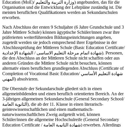
Education (MoE)/
وزارة التربية والتعليم
) angebunden, das für die
Organisation und die Entwicklung der Lehrpläne zuständig ist. Die
meisten beruflichen Qualifikationen werden an Sekundarschulen
erworben.
Nach Abschluss der ersten 9 Schuljahre (6 Jahre Grundschule und 3
Jahre Mittlere Schule) können ägyptische Schüler/innen zwar ihre
präferierten weiterführenden Bildungseinrichtungen angeben,
zugeteilt werden sie jedoch entsprechend ihrer Ergebnisse in der
Abschlussprüfung der Mittleren Schule (Basic Education Certificate/
الشهادة الإعدادية
/
شهادة اتمام مرحلة التعليم الاساسى
). Personen,
die den Abschluss an der Mittleren Schule nicht schaffen oder aus
anderen Gründen die Mittlere Schule nicht besuchen, können
alternativ einen beruflichen grundlegenden Abschluss (Certificate of
Completion of Vocational Basic Education/
شهادة التعليم الأساسي
المهني
) absolvieren.
Die Oberstufe der Sekundarschule gliedert sich in einen
allgemeinbildenden und einen beruflich orientierten Bereich. An der
3-jährigen allgemeinen Sekundarschule (General Secondary School/
الثانوية العامة
), die ab der 11. Klasse in einen literarisch-
geisteswissenschaftlichen und einen mathematisch-
naturwissenschaftlichen Zweig aufgeteilt wird, können
Schüler/innen die allgemeine Hochschulreife (General Secondary
Education Certificate /
شهادة الثانوية العامة
) erwerben. Allerdings