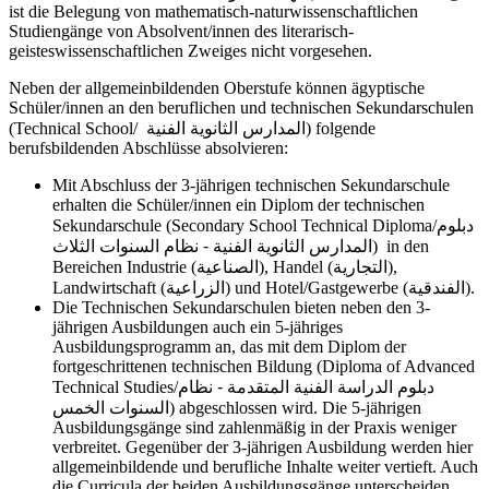
ist die Belegung von mathematisch-naturwissenschaftlichen
Studiengänge von Absolvent/innen des literarisch-
geisteswissenschaftlichen Zweiges nicht vorgesehen.
Neben der allgemeinbildenden Oberstufe können ägyptische
Schüler/innen an den beruflichen und technischen Sekundarschulen
(Technical School/
المدارس الثانوية الفنية
) folgende
berufsbildenden Abschlüsse absolvieren:
Mit Abschluss der 3-jährigen technischen Sekundarschule
erhalten die Schüler/innen ein Diplom der technischen
Sekundarschule (Secondary School Technical Diploma/
دبلوم
المدارس الثانوية الفنية - نظام السنوات الثلاث
)
in den
Bereichen Industrie (
الصناعية
), Handel (
التجارية
),
Landwirtschaft (
الزراعية
) und Hotel/Gastgewerbe (
الفندقية
).
Die Technischen Sekundarschulen bieten neben den 3-
jährigen Ausbildungen auch ein 5-jähriges
Ausbildungsprogramm an, das mit dem Diplom der
fortgeschrittenen technischen Bildung (Diploma of Advanced
Technical Studies/
دبلوم الدراسة الفنية المتقدمة - نظام
السنوات الخمس
) abgeschlossen wird. Die 5-jährigen
Ausbildungsgänge sind zahlenmäßig in der Praxis weniger
verbreitet. Gegenüber der 3-jährigen Ausbildung werden hier
allgemeinbildende und berufliche Inhalte weiter vertieft. Auch
die Curricula der beiden Ausbildungsgänge unterscheiden