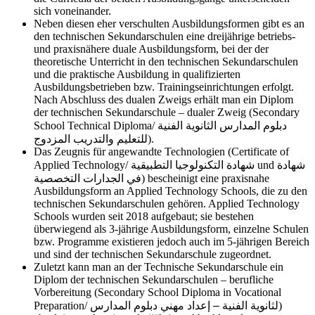
sich voneinander.
Neben diesen eher verschulten Ausbildungsformen gibt es an
den technischen Sekundarschulen eine dreijährige betriebs-
und praxisnähere duale Ausbildungsform, bei der der
theoretische Unterricht in den technischen Sekundarschulen
und die praktische Ausbildung in qualifizierten
Ausbildungsbetrieben bzw. Trainingseinrichtungen erfolgt.
Nach Abschluss des dualen Zweigs erhält man ein Diplom
der technischen Sekundarschule – dualer Zweig (Secondary
School Technical Diploma/
دبلوم المدارس الثانوية الفنية
للتعليم والتدريب المزدوج
).
Das Zeugnis für angewandte Technologien (Certificate of
Applied Technology/
شهادة التكنولوجيا التطبيقية
und
شهادة
في الجدارات التخصصية
) bescheinigt eine praxisnahe
Ausbildungsform an Applied Technology Schools, die zu den
technischen Sekundarschulen gehören. Applied Technology
Schools wurden seit 2018 aufgebaut; sie bestehen
überwiegend als 3-jährige Ausbildungsform, einzelne Schulen
bzw. Programme existieren jedoch auch im 5-jährigen Bereich
und sind der technischen Sekundarschule zugeordnet.
Zuletzt kann man an der Technische Sekundarschule ein
Diplom der technischen Sekundarschulen – berufliche
Vorbereitung (Secondary School Diploma in Vocational
Preparation/
دبلوم المدارس
لثانوية الفنية – إعداد مهني
)