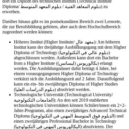
dort ein Diplom des technischen Instituts (Technical Institute
Diploma/
دبلوم المعهد المتوسط
/
دبلوم المعاهد الفنية
) zu
erwerben.
Darüber hinaus gibt es im postsekundären Bereich zwei Lernorte,
die zur Berufsbildung gehören, aber auch dem Hochschulbereich
zugeordnet werden können:
Höheres Institut (Higher Institute/
معهد عالٍ
): Am höheren
Institut kann der dreijährige Ausbildungsgang mit dem Higher
Diploma of Technology (
دبلوم عالي في التكنولوجيا
)
abgeschlossen werden. Außerdem kann dort ein Bachelor
from a Higher Institute ((
ليسانس
)
بكالوريوس
) erlangt
werden. Die Ausbildungsdauer dafür beträgt 4 Jahre, bei
einem vorausgegangenen Higher Diploma of Technology
verkürzt sich die Ausbildungszeit auf 2 Jahre. Darauffolgend
kann ein ein- bis zweijähriges Diploma of Higher Studies
(
دبلوم الدراسات العليا
) absolviert werden.
Technologische Universität (Technological University/
الجامعات التكنولوجية
): An den seit 2019 etablierten
technologischen Universitäten können Schüler/innen ein 2+2-
Jahre-Programm, also einen zweijähriges Advanced Technical
Diploma (
الدبلوم فوق المتوسط المهني في التكنولوجيا
) und
einen zweijährigen Professional Bachelor in Technology
(
البكالوريوس المهني في التكنولوجيا
) absolvieren. Der